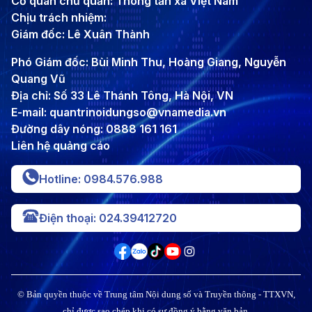
Cơ quan chủ quản: Thông tấn xã Việt Nam
Chịu trách nhiệm:
Giám đốc: Lê Xuân Thành
Phó Giám đốc: Bùi Minh Thu, Hoàng Giang, Nguyễn
Quang Vũ
Địa chỉ: Số 33 Lê Thánh Tông, Hà Nội, VN
E-mail: quantrinoidungso@vnamedia.vn
Đường dây nóng: 0888 161 161
Liên hệ quảng cáo
Hotline: 0984.576.988
Điện thoại: 024.39412720
© Bản quyền thuộc về Trung tâm Nội dung số và Truyền thông - TTXVN,
chỉ được sao chép khi có sự đồng ý bằng văn bản.