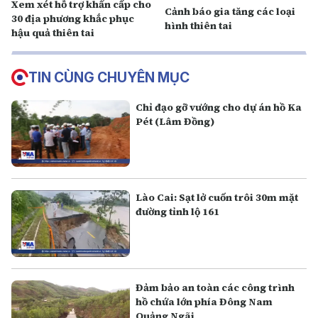
Xem xét hỗ trợ khẩn cấp cho
Cảnh báo gia tăng các loại
30 địa phương khắc phục
hình thiên tai
hậu quả thiên tai
TIN CÙNG CHUYÊN MỤC
Chỉ đạo gỡ vướng cho dự án hồ Ka
Pét (Lâm Đồng)
Lào Cai: Sạt lở cuốn trôi 30m mặt
đường tỉnh lộ 161
Đảm bảo an toàn các công trình
hồ chứa lớn phía Đông Nam
Quảng Ngãi