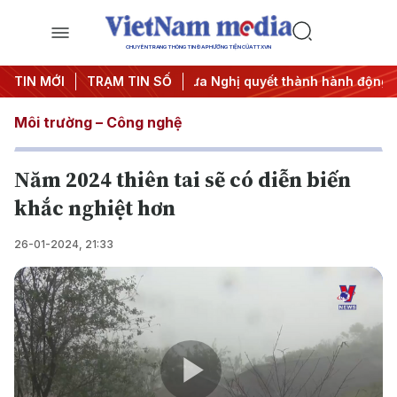
CHUYÊN TRANG THÔNG TIN ĐA PHƯƠNG TIỆN CỦA TTXVN
#APEC 2027
TIN MỚI
TRẠM TIN SỐ
#Đưa Nghị quyết thành hành động
#Chiến 
Môi trường – Công nghệ
Năm 2024 thiên tai sẽ có diễn biến
khắc nghiệt hơn
26-01-2024, 21:33