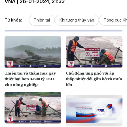
VNA | 26-01-2024, 21:33
Từ khóa:
Thiên tai
Khí tượng thủy văn
Tổng cục Kh
Thiên tai và thảm họa gây
Chủ động ứng phó với áp
thiệt hại hơn 3.800 tỷ USD
thấp nhiệt đới gần bờ và mưa
cho nông nghiệp
lớn