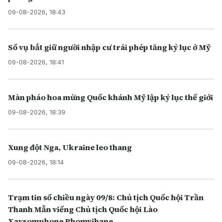
TIN MỚI
Thổ Nhĩ Kỳ khẳng định ý nghĩa của thỏa thuận quốc
phòng ba bên
09-08-2026, 18:43