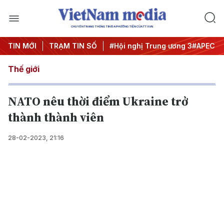
CHUYÊN TRANG THÔNG TIN ĐA PHƯƠNG TIỆN CỦA TTXVN
TIN MỚI
TRẠM TIN SỐ
#Hội nghị Trung ương 3
#APEC 2
Thế giới
NATO nêu thời điểm Ukraine trở
thành thành viên
28-02-2023, 21:16