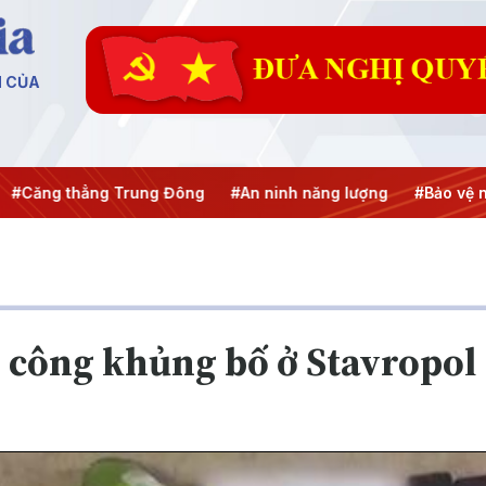
N CỦA
hẳng Trung Đông
#An ninh năng lượng
#Bảo vệ nền tảng t
 công khủng bố ở Stavropol