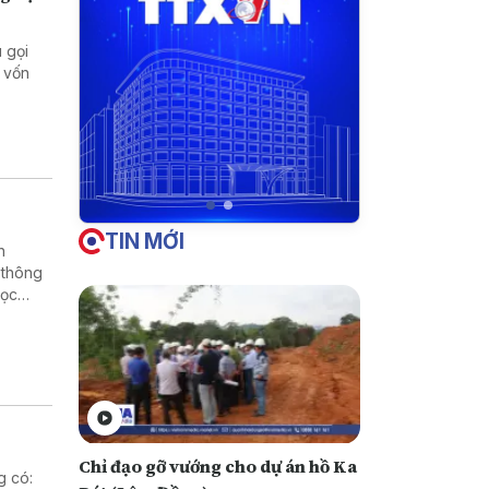
 gọi
 vốn
TIN MỚI
h
 thông
học
rường
Chỉ đạo gỡ vướng cho dự án hồ Ka
g có: