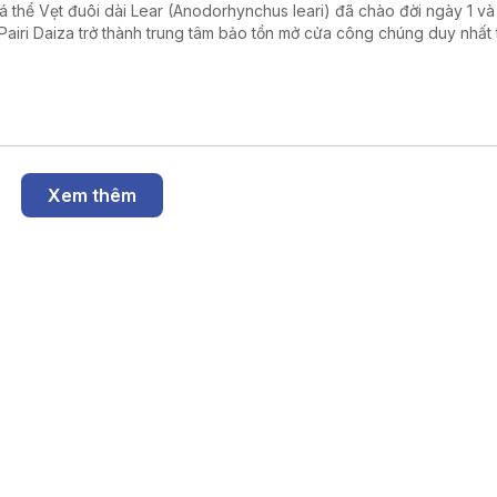
cá thể Vẹt đuôi dài Lear (Anodorhynchus leari) đã chào đời ngày 1 và 
Pairi Daiza trở thành trung tâm bảo tồn mở cửa công chúng duy nhất 
giới nhân giống thành công cả ba loài vẹt đuôi dài xanh còn tồn tại trê
Xem thêm