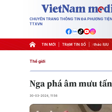
CHUYÊN TRANG THÔNG TIN ĐA PHƯƠNG TIỆ
TTXVN
#Chiến dịch 500 ngày đêm
TIN MỚI
#Chống khai thác IUU
TRẠM TIN SỐ
#Căng t
Thế giới
Nga phá âm mưu tấn
30-03-2024, 11:56