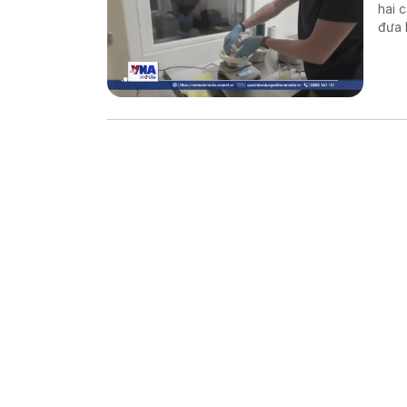
hai 
đưa 
thế 
Đất.