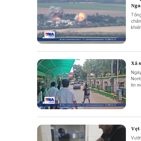
Nga
Tổng
chấm
khiế
Xả s
Ngày
Nont
tin 
sinh
hợp 
Vẹt 
Vườn