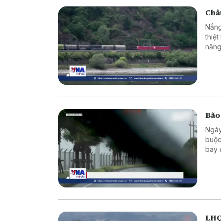
Châu
Nắng
thiệ
năng
Bão
Ngày
buộc
bay 
LHQ