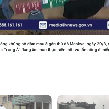
n công khủng bố đẫm máu ở gần thủ đô Moskva, ngày 29/3,
gia Trung Á” đang âm mưu thực hiện một vụ tấn công ở mi