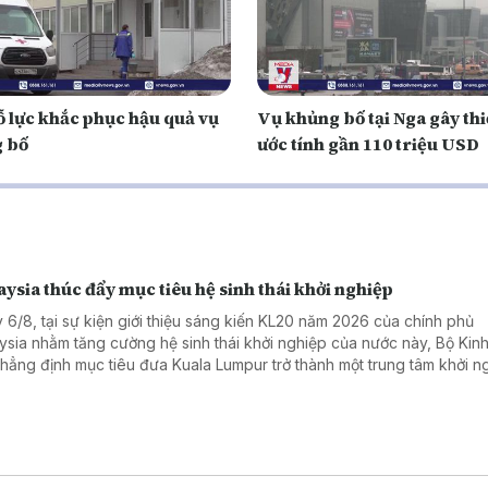
ỗ lực khắc phục hậu quả vụ
Vụ khủng bố tại Nga gây thi
 bố
ước tính gần 110 triệu USD
ysia thúc đẩy mục tiêu hệ sinh thái khởi nghiệp
 6/8, tại sự kiện giới thiệu sáng kiến KL20 năm 2026 của chính phủ
ysia nhằm tăng cường hệ sinh thái khởi nghiệp của nước này, Bộ Kinh 
khẳng định mục tiêu đưa Kuala Lumpur trở thành một trung tâm khởi n
 đầu Đông Nam Á và nằm trong top 20 hệ sinh thái khởi nghiệp tốt nh
 vào năm 2030.