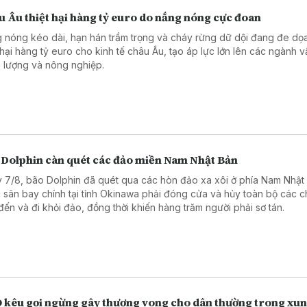
 Âu thiệt hại hàng tỷ euro do nắng nóng cực đoan
 nóng kéo dài, hạn hán trầm trọng và cháy rừng dữ dội đang đe dọ
t hại hàng tỷ euro cho kinh tế châu Âu, tạo áp lực lớn lên các ngành vậ
 lượng và nông nghiệp.
 Dolphin càn quét các đảo miền Nam Nhật Bản
 7/8, bão Dolphin đã quét qua các hòn đảo xa xôi ở phía Nam Nhật
 sân bay chính tại tỉnh Okinawa phải đóng cửa và hủy toàn bộ các 
đến và đi khỏi đảo, đồng thời khiến hàng trăm người phải sơ tán.
 kêu gọi ngừng gây thương vong cho dân thường trong xun