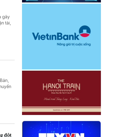
a gây
n tải,
 Bản,
chuyến
g đột