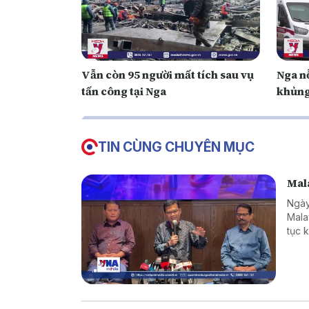
Vẫn còn 95 người mất tích sau vụ
Nga n
tấn công tại Nga
khủng
TIN CÙNG CHUYÊN MỤC
Mala
Ngày
Mala
tục 
hàng
giới