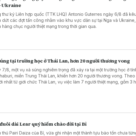
-Ukraine
 thư ký Liên hợp quốc (TTK LHQ) Antonio Guterres ngày 6/8 đã kêu
 dứt các đợt tấn công nhằm vào khu vực dân sự tại Nga và Ukraine,
n hàng chục người thiệt mạng trong thời gian qua.
úng tại trường học ở Thái Lan, hơn 20 người thương vong
 7/8, một vụ xả súng nghiêm trọng đã xảy ra tại một trường học ở tỉn
haburi, miền Trung Thái Lan, khiến hơn 20 người thương vong. Theo
mới nhất từ giới chức Thái Lan, vụ việc làm 7 người thiệt mạng, gồm 3 
, 3 giáo viên và nghi phạm, cùng 15 người bị thương, trong đó có 2 t
nguy kịch.
đuôi dài Lear quý hiếm chào đời tại Bỉ
 thú Pairi Daiza của Bỉ, vừa ghi nhận một thành tựu bảo tồn chưa từn