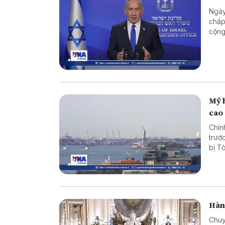
Ngày
chấp
cộng
Mỹ 
cao
Chín
trướ
bị T
Hàn
Chuy