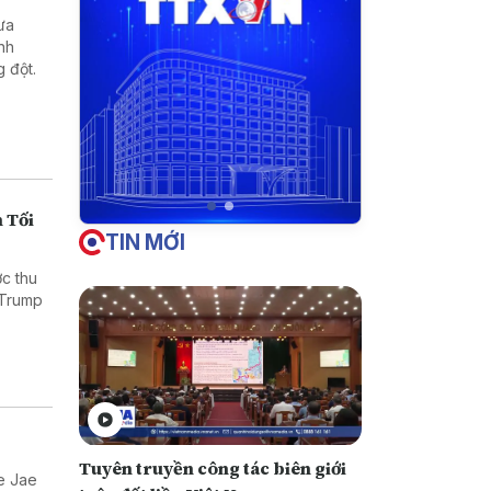
ưa
nh
 đột.
 Tối
TIN MỚI
c thu
 Trump
Tuyên truyền công tác biên giới
e Jae