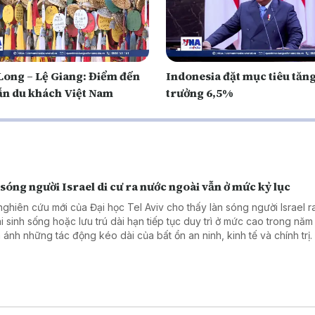
Long – Lệ Giang: Điểm đến
Indonesia đặt mục tiêu tăn
ẫn du khách Việt Nam
trưởng 6,5%
sóng người Israel di cư ra nước ngoài vẫn ở mức kỷ lục
nghiên cứu mới của Đại học Tel Aviv cho thấy làn sóng người Israel 
i sinh sống hoặc lưu trú dài hạn tiếp tục duy trì ở mức cao trong năm
 ánh những tác động kéo dài của bất ổn an ninh, kinh tế và chính trị.