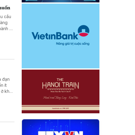
 muốn
êu cầu
hàng
hành vi
a đạn
n ít
 ở khu
rong