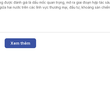
g được đánh giá là dấu mốc quan trọng, mở ra giai đoạn hợp tác sâ
giữa hai nước trên các lĩnh vực thương mại, đầu tư, khoáng sản chiến
 lượng và công nghệ cao.
Xem thêm