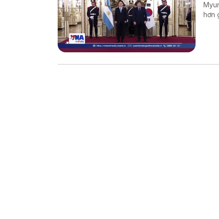
Myun
hơn 
năng