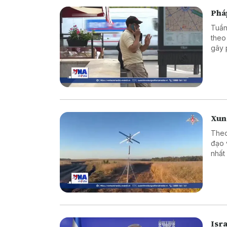
Phá
Tuần
theo
gây 
thươ
Xung
Theo
đạo 
nhất
vực 
thời 
Isr