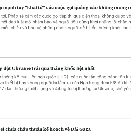
p mạnh tay “khai tử” các cuộc gọi quảng cáo không mong
 tới, Pháp sẽ cấm các cuộc gọi tiếp thị qua điện thoại không được y
 một đạo luật mới nhằm bảo vệ người tiêu dùng khỏi những lời chào 
phiền nhiễu và bảo vệ những nhóm người dễ bị tổn thương khỏi các 
ng mại gian lận. Đạo luật này sẽ có hiệu lực từ ngày 11/8.
 đột Ukraine trải qua tháng khốc liệt nhất
 thống kê của Liên hợp quốc (LHQ), các cuộc tấn công bằng tên lử
và thiết bị bay không người lái tầm xa của Nga trong đêm 5/8 đã khiế
 17 dân thường thiệt mạng và 44 người bị thương tại Ukraine, chủ yếu
Kiev. Đây được xem là đợt tấn công gây thương vong nặng nề nhất t
gian qua.
ael chưa chấp thuận kế hoạch về Dải Gaza