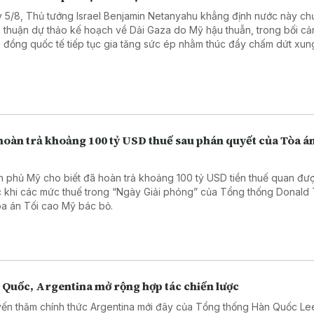
 5/8, Thủ tướng Israel Benjamin Netanyahu khẳng định nước này ch
 thuận dự thảo kế hoạch về Dải Gaza do Mỹ hậu thuẫn, trong bối cả
 đồng quốc tế tiếp tục gia tăng sức ép nhằm thúc đẩy chấm dứt xung
hoàn trả khoảng 100 tỷ USD thuế sau phán quyết của Tòa án
h phủ Mỹ cho biết đã hoàn trả khoảng 100 tỷ USD tiền thuế quan đượ
c khi các mức thuế trong “Ngày Giải phóng” của Tổng thống Donald
òa án Tối cao Mỹ bác bỏ.
 Quốc, Argentina mở rộng hợp tác chiến lược
ến thăm chính thức Argentina mới đây của Tổng thống Hàn Quốc Le