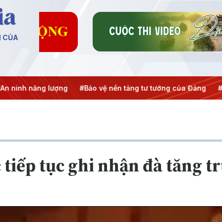
N CỦA
h năng lượng
#Bảo vệ nền tảng tư tưởng của Đảng
#Hội ngh
 tiếp tục ghi nhận đà tăng 