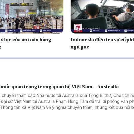
ỷ lục của an toàn hàng
Indonesia điều tra sự cố ph
g
ngủ gục
 mốc quan trọng trong quan hệ Việt Nam – Australia
 chuyến thăm cấp Nhà nước tới Australia của Tổng Bí thư, Chủ tịch 
 Đại sứ Việt Nam tại Australia Phạm Hùng Tâm đã trả lời phỏng vấn 
 Thông tấn xã Việt Nam về ý nghĩa chuyến thăm, những kết quả nổi b
hai năm hai nước nâng cấp quan hệ lên Đối tác Chiến lược Toàn diện
ác lĩnh vực có thể tạo đột phá trong thời gian tới.