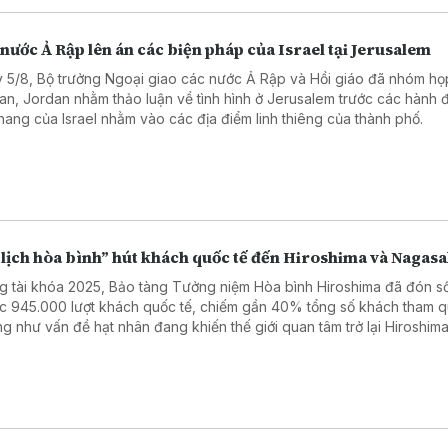
nước Ả Rập lên án các biện pháp của Israel tại Jerusalem
 5/8, Bộ trưởng Ngoại giao các nước Ả Rập và Hồi giáo đã nhóm họp
n, Jordan nhằm thảo luận về tình hình ở Jerusalem trước các hành 
thang của Israel nhằm vào các địa điểm linh thiêng của thành phố.
 lịch hòa bình” hút khách quốc tế đến Hiroshima và Nagasa
g tài khóa 2025, Bảo tàng Tưởng niệm Hòa bình Hiroshima đã đón s
ục 945.000 lượt khách quốc tế, chiếm gần 40% tổng số khách tham q
g như vấn đề hạt nhân đang khiến thế giới quan tâm trở lại Hiroshima
g số rất ít thành phố từng phải hứng chịu thảm họa bom nguyên tử - t
cảnh thế giới xảy ra nhiều cuộc xung đột.