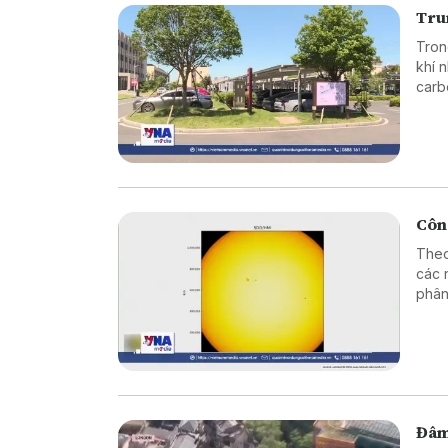
Tru
Tron
khí 
carb
Công
Theo
các 
phân
nét 
họa 
Đâm