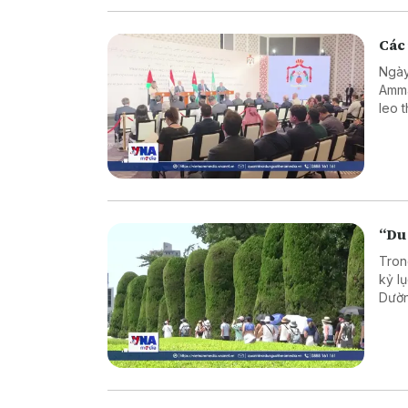
Các 
Ngày
Amma
leo 
“Du
Tron
kỷ l
Dườn
tron
bối 