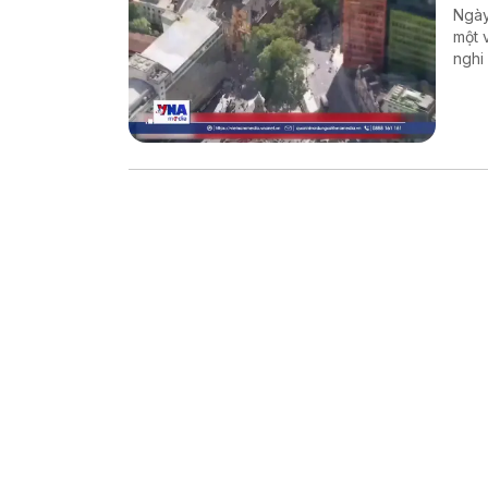
Ngày
một 
nghi