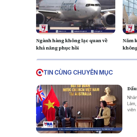
Ngành hàng không lạc quan về
Năm k
khả năng phục hồi
khôn
TIN CÙNG CHUYÊN MỤC
Dấu
Nhân
Lâm,
viên
hơn 
như c