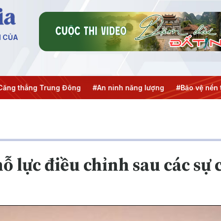
N CỦA
ẳng Trung Đông
#An ninh năng lượng
#Bảo vệ nền tảng tư
 lực điều chỉnh sau các sự 