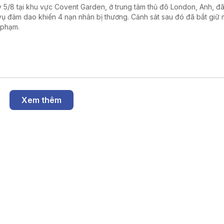
 5/8 tại khu vực Covent Garden, ở trung tâm thủ đô London, Anh, đã
vụ đâm dao khiến 4 nạn nhân bị thương. Cảnh sát sau đó đã bắt giữ 
 phạm.
Xem thêm