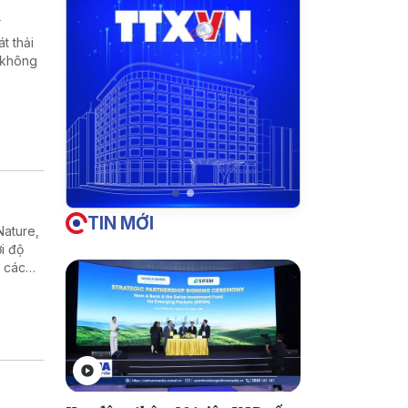
n
t thải
 không
TIN MỚI
Nature,
i độ
ư các
danh