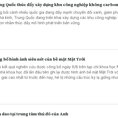
ng Quốc thúc đẩy xây dựng khu công nghiệp không carbo
g bối cảnh nhiều quốc gia đang đẩy mạnh chuyển đổi xanh, giảm phá
nhà kính, Trung Quốc đang triển khai xây dựng các khu công nghiệp
on nhằm thúc đẩy mô hình phát triển bền vững.
 bố hình ảnh siêu nét của bề mặt Mặt Trời
 kết quả nghiên cứu được công bố ngày 6/8 trên tạp chí khoa học 
nhà khoa học đã lần đầu tiên ghi lại được hình ảnh bề mặt Mặt Trời vớ
 giải cao nhất từ trước đến nay, hé lộ những cấu trúc kỳ lạ giống nh
cọ xoáy trong bức tranh “Đêm đầy sao” (Starry Night) nổi tiếng của 
Vincent Van Gogh.
 dao tại trung tâm thủ đô của Anh