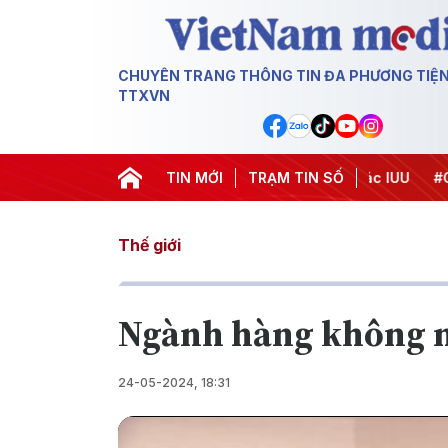
CHUYÊN TRANG THÔNG TIN ĐA PHƯƠNG TIỆ
TTXVN
Chiến dịch 500 ngày đêm
TIN MỚI
#Chống khai thác IUU
TRẠM TIN SỐ
#Căng th
Thế giới
Ngành hàng không nỗ
24-05-2024, 18:31