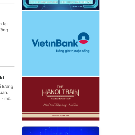
 tại
động
ki
ố lượng
uan.
 - một
rong