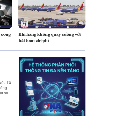
i công
Khi hàng không quay cuồng với
bài toán chi phí
nước Tô
phóng
ật sau
, cũng