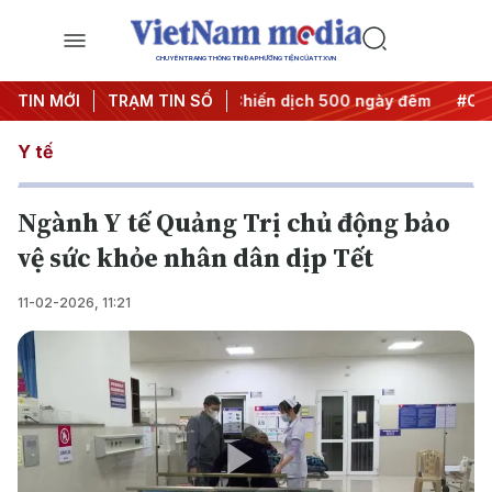
CHUYÊN TRANG THÔNG TIN ĐA PHƯƠNG TIỆN CỦA TTXVN
 thành hành động
TIN MỚI
TRẠM TIN SỐ
#Chiến dịch 500 ngày đêm
#Chống khai
Y tế
Ngành Y tế Quảng Trị chủ động bảo
vệ sức khỏe nhân dân dịp Tết
11-02-2026, 11:21