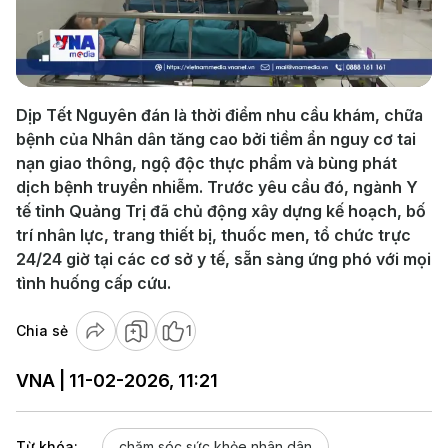
Play
Video
Dịp Tết Nguyên đán là thời điểm nhu cầu khám, chữa
bệnh của Nhân dân tăng cao bởi tiềm ẩn nguy cơ tai
nạn giao thông, ngộ độc thực phẩm và bùng phát
dịch bệnh truyền nhiễm. Trước yêu cầu đó, ngành Y
tế tỉnh Quảng Trị đã chủ động xây dựng kế hoạch, bố
trí nhân lực, trang thiết bị, thuốc men, tổ chức trực
24/24 giờ tại các cơ sở y tế, sẵn sàng ứng phó với mọi
tình huống cấp cứu.
Chia sẻ
1
VNA | 11-02-2026, 11:21
Từ khóa:
chăm sóc sức khỏe nhân dân