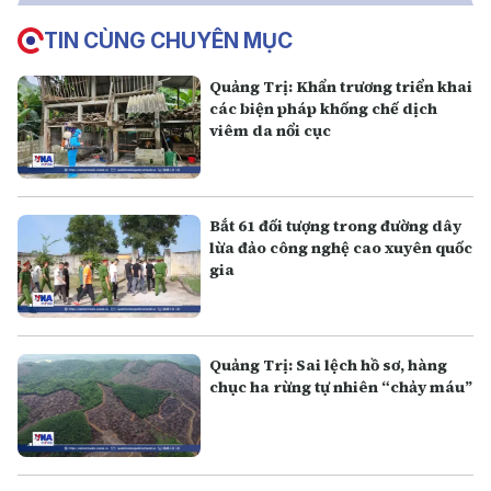
TIN CÙNG CHUYÊN MỤC
Quảng Trị: Khẩn trương triển khai
các biện pháp khống chế dịch
viêm da nổi cục
Bắt 61 đối tượng trong đường dây
lừa đảo công nghệ cao xuyên quốc
gia
Quảng Trị: Sai lệch hồ sơ, hàng
chục ha rừng tự nhiên “chảy máu”