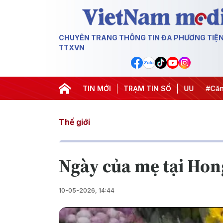
CHUYÊN TRANG THÔNG TIN ĐA PHƯƠNG TIỆ
TTXVN
hiến dịch 500 ngày đêm
TIN MỚI
#Chống khai thác IUU
TRẠM TIN SỐ
#Căng th
Thế giới
Ngày của mẹ tại Ho
10-05-2026, 14:44