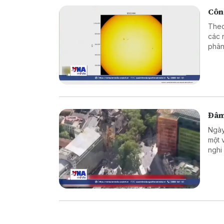
Công
Theo
các 
phân
nét 
họa 
Đâm
Ngày
một 
nghi