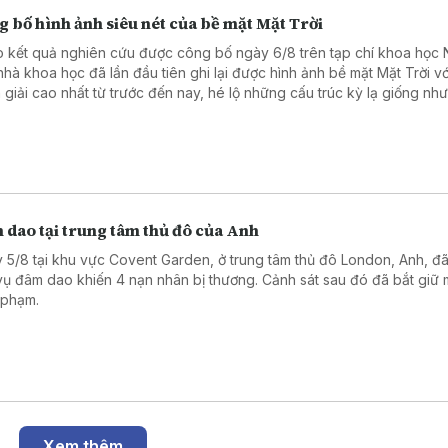
 bố hình ảnh siêu nét của bề mặt Mặt Trời
 kết quả nghiên cứu được công bố ngày 6/8 trên tạp chí khoa học 
nhà khoa học đã lần đầu tiên ghi lại được hình ảnh bề mặt Mặt Trời vớ
 giải cao nhất từ trước đến nay, hé lộ những cấu trúc kỳ lạ giống nh
cọ xoáy trong bức tranh “Đêm đầy sao” (Starry Night) nổi tiếng của 
Vincent Van Gogh.
 dao tại trung tâm thủ đô của Anh
 5/8 tại khu vực Covent Garden, ở trung tâm thủ đô London, Anh, đã
vụ đâm dao khiến 4 nạn nhân bị thương. Cảnh sát sau đó đã bắt giữ 
 phạm.
Xem thêm