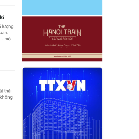
ki
ố lượng
uan.
 - một
rong
n
t thải
 không