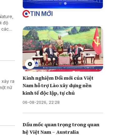
TIN MỚI
Nature,
i độ
ư các
danh
Kinh nghiệm Đổi mới của Việt
 xảy ra
Nam hỗ trợ Lào xây dựng nền
một nữ
kinh tế độc lập, tự chủ
06-08-2026, 22:28
Dấu mốc quan trọng trong quan
hệ Việt Nam – Australia