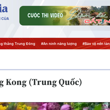
N CỦA
ẳng Trung Đông
#An ninh năng lượng
#Bảo vệ nền tảng tư
ng Kong (Trung Quốc)