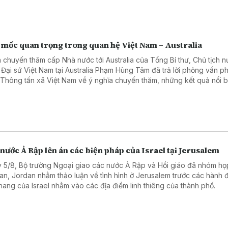
 mốc quan trọng trong quan hệ Việt Nam – Australia
 chuyến thăm cấp Nhà nước tới Australia của Tổng Bí thư, Chủ tịch 
 Đại sứ Việt Nam tại Australia Phạm Hùng Tâm đã trả lời phỏng vấn 
 Thông tấn xã Việt Nam về ý nghĩa chuyến thăm, những kết quả nổi b
hai năm hai nước nâng cấp quan hệ lên Đối tác Chiến lược Toàn diện
ác lĩnh vực có thể tạo đột phá trong thời gian tới.
nước Ả Rập lên án các biện pháp của Israel tại Jerusalem
 5/8, Bộ trưởng Ngoại giao các nước Ả Rập và Hồi giáo đã nhóm họp
n, Jordan nhằm thảo luận về tình hình ở Jerusalem trước các hành 
thang của Israel nhằm vào các địa điểm linh thiêng của thành phố.