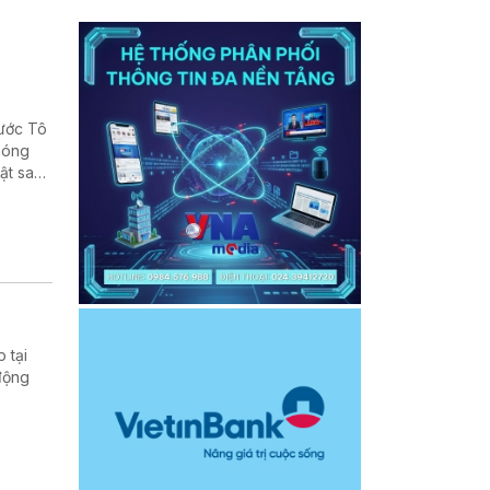
nước Tô
phóng
ật sau
, cũng
 tại
động