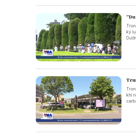
“Du
Tron
kỷ l
Dườn
tron
bối 
Tru
Tron
khí 
carb