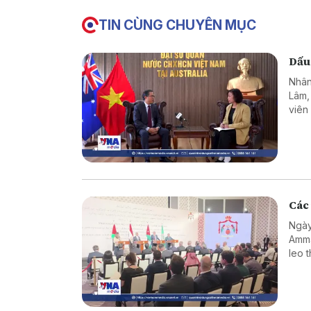
TIN CÙNG CHUYÊN MỤC
Dấu
Nhân
Lâm,
viên
hơn 
như c
Các 
Ngày
Amma
leo 