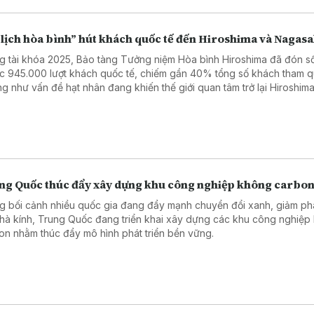
 lịch hòa bình” hút khách quốc tế đến Hiroshima và Nagasa
g tài khóa 2025, Bảo tàng Tưởng niệm Hòa bình Hiroshima đã đón s
ục 945.000 lượt khách quốc tế, chiếm gần 40% tổng số khách tham q
g như vấn đề hạt nhân đang khiến thế giới quan tâm trở lại Hiroshima
g số rất ít thành phố từng phải hứng chịu thảm họa bom nguyên tử - t
cảnh thế giới xảy ra nhiều cuộc xung đột.
ng Quốc thúc đẩy xây dựng khu công nghiệp không carbo
g bối cảnh nhiều quốc gia đang đẩy mạnh chuyển đổi xanh, giảm phá
nhà kính, Trung Quốc đang triển khai xây dựng các khu công nghiệp
on nhằm thúc đẩy mô hình phát triển bền vững.