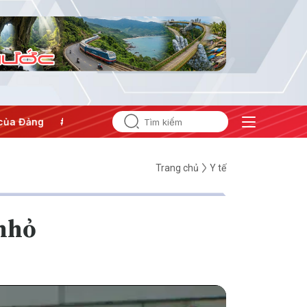
i nghị Trung ương 3
Trang chủ
Y tế
 nhỏ