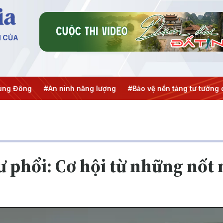
N CỦA
 ninh năng lượng
#Bảo vệ nền tảng tư tưởng của Đảng
#Hộ
ư phổi: Cơ hội từ những nốt