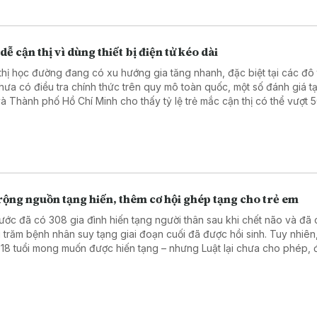
dễ cận thị vì dùng thiết bị điện tử kéo dài
thị học đường đang có xu hướng gia tăng nhanh, đặc biệt tại các đô t
hưa có điều tra chính thức trên quy mô toàn quốc, một số đánh giá tạ
và Thành phố Hồ Chí Minh cho thấy tỷ lệ trẻ mắc cận thị có thể vượt 
g tin được đưa ra tại tọa đàm “Giải pháp nâng cao thị lực thời hiện đ
Nhân dân tổ chức ngày 6/8.
rộng nguồn tạng hiến, thêm cơ hội ghép tạng cho trẻ em
ước đã có 308 gia đình hiến tạng người thân sau khi chết não và đã 
 trăm bệnh nhân suy tạng giai đoạn cuối đã được hồi sinh. Tuy nhiên
 18 tuổi mong muốn được hiến tạng – nhưng Luật lại chưa cho phép, 
kiến cho những bệnh nhi bị suy tạng không có cơ hội được ghép. Đ
ột trong những nội dung được đề xuất sửa đổi trong Luật hiến, ghép
 và cơ thể người lần này.