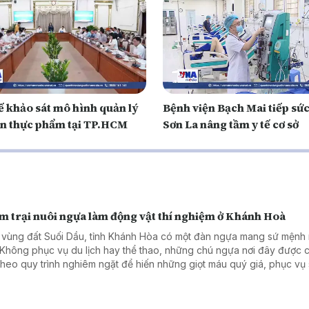
ế khảo sát mô hình quản lý
Bệnh viện Bạch Mai tiếp sức
àn thực phẩm tại TP.HCM
Sơn La nâng tầm y tế cơ sở
m trại nuôi ngựa làm động vật thí nghiệm ở Khánh Hoà
 vùng đất Suối Dầu, tỉnh Khánh Hòa có một đàn ngựa mang sứ mệnh 
. Không phục vụ du lịch hay thể thao, những chú ngựa nơi đây được
theo quy trình nghiêm ngặt để hiến những giọt máu quý giá, phục vụ
 huyết thanh điều trị nhiều bệnh nguy hiểm.