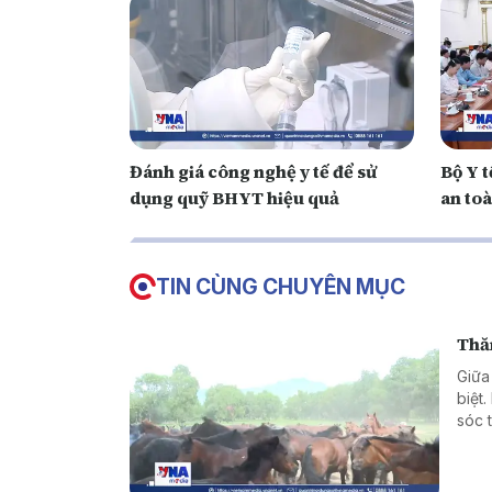
Đánh giá công nghệ y tế để sử
Bộ Y t
dụng quỹ BHYT hiệu quả
an to
TIN CÙNG CHUYÊN MỤC
Thă
Giữa
biệt
sóc 
xuất