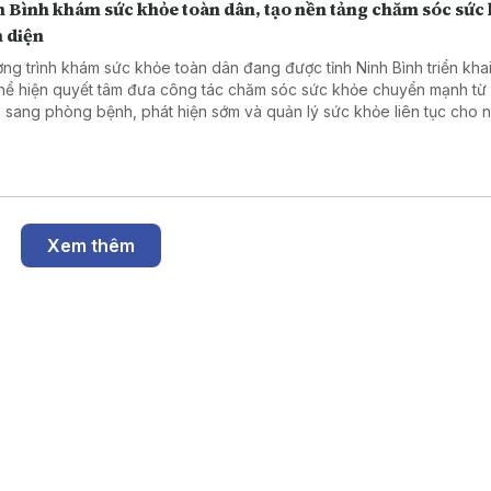
h Bình khám sức khỏe toàn dân, tạo nền tảng chăm sóc sức
n diện
ng trình khám sức khỏe toàn dân đang được tỉnh Ninh Bình triển kha
thể hiện quyết tâm đưa công tác chăm sóc sức khỏe chuyển mạnh từ
 sang phòng bệnh, phát hiện sớm và quản lý sức khỏe liên tục cho 
 Không chỉ giúp mỗi người chủ động bảo vệ sức khỏe, chương trình 
tảng xây dựng hệ thống y tế dự phòng hiện đại, nâng cao chất lượn
à đáp ứng yêu cầu phát triển bền vững trong giai đoạn mới.
Xem thêm