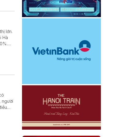
hị lớn.
i Hà
50%.
ại” do
có
, người
điều
ây cũng
 mô