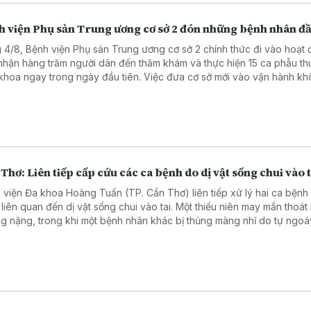
h viện Phụ sản Trung ương cơ sở 2 đón những bệnh nhân đầ
 4/8, Bệnh viện Phụ sản Trung ương cơ sở 2 chính thức đi vào hoạt 
 nhận hàng trăm người dân đến thăm khám và thực hiện 15 ca phẫu thu
khoa ngay trong ngày đầu tiên. Việc đưa cơ sở mới vào vận hành kh
phần giảm tải cho cơ sở 1 mà còn mở rộng khả năng tiếp cận các dịc
 sóc sức khỏe sinh sản chất lượng cao cho người dân khu vực phía
à các tỉnh lân cận.
Thơ: Liên tiếp cấp cứu các ca bệnh do dị vật sống chui vào t
 viện Đa khoa Hoàng Tuấn (TP. Cần Thơ) liên tiếp xử lý hai ca bệnh
 liên quan đến dị vật sống chui vào tai. Một thiếu niên may mắn thoát
g nặng, trong khi một bệnh nhân khác bị thủng màng nhĩ do tự ngoáy
ị vật.