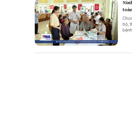
Nin
toà
Chươ
bộ, 
bệnh
dân.
nền 
số v