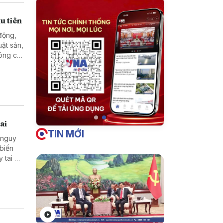
u tiên
động,
ật sản,
ông chỉ
h vụ
 Tây Hà
ai
TIN MỚI
 nguy
 biến
 tai để