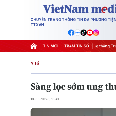
CHUYÊN TRANG THÔNG TIN ĐA PHƯƠNG TIỆ
TTXVN
đêm
#Chống khai thác IUU
TIN MỚI
#Căng thẳng Trung Đông
TRẠM TIN SỐ
#An
Y tế
Sàng lọc sớm ung th
10-05-2026, 16:41