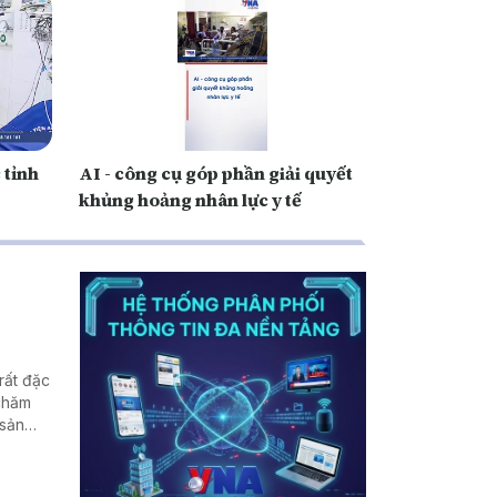
 tỉnh
AI - công cụ góp phần giải quyết
khủng hoảng nhân lực y tế
rất đặc
 chăm
 sản