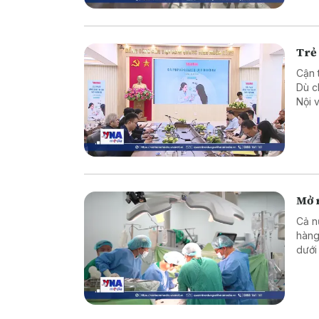
Trẻ 
Cận 
Dù c
Nội 
Thôn
báo 
Mở 
Cả n
hàng
dưới
này 
là m
tạng