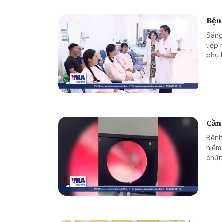
Bện
Sáng
tiếp
phụ 
góp 
chăm
Nội v
Cần 
Bệnh
hiểm
chứn
lấy d