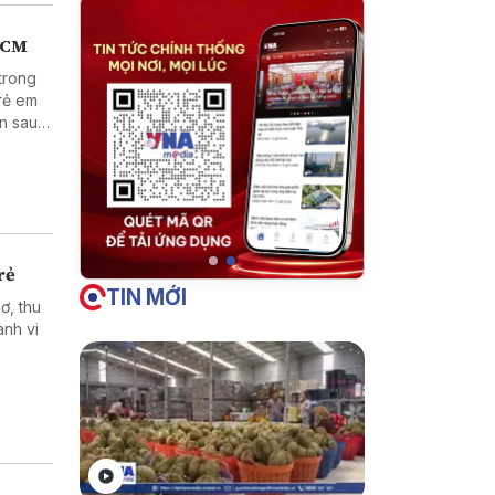
.HCM
trong
trẻ em
ện sau
rẻ
TIN MỚI
ơ, thu
ành vi