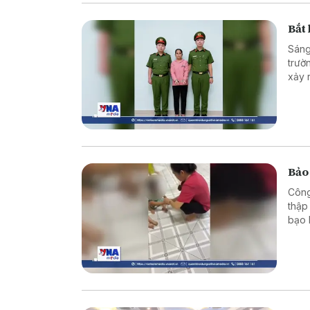
Bắt
Sáng
trườ
xảy 
khi 
Bảo
Công
thập
bạo 