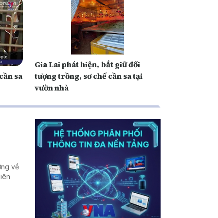
Gia Lai phát hiện, bắt giữ đối
 cần sa
tượng trồng, sơ chế cần sa tại
vườn nhà
ượng về
liên
.