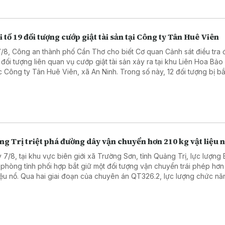
 tố 19 đối tượng cướp giật tài sản tại Công ty Tân Huê Viên
7/8, Công an thành phố Cần Thơ cho biết Cơ quan Cảnh sát điều tra 
9 đối tượng liên quan vụ cướp giật tài sản xảy ra tại khu Liên Hoa Bả
c Công ty Tân Huê Viên, xã An Ninh. Trong số này, 12 đối tượng bị bắ
 7 đối tượng bị cấm đi khỏi nơi cư trú.
g Trị triệt phá đường dây vận chuyển hơn 210 kg vật liệu 
 7/8, tại khu vực biên giới xã Trường Sơn, tỉnh Quảng Trị, lực lượng 
 phòng tỉnh phối hợp bắt giữ một đối tượng vận chuyển trái phép hơn
liệu nổ. Qua hai giai đoạn của chuyên án QT326.2, lực lượng chức n
iữ 2 đối tượng, thu giữ hơn 210 kg vật liệu nổ các loại.