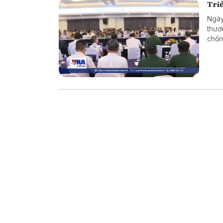
Triể
Ngày
thươ
chốn
tướn
mua 