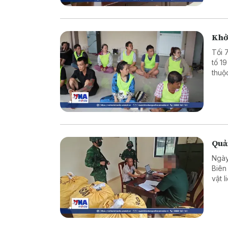
Khởi
Tối 
tố 1
thuộ
giam,
Quản
Ngày
Biên
vật 
bắt g