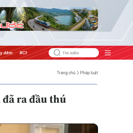
#Chống khai thác IUU
#Căng thẳng Trung Đông
#An nin
Trang chủ
Pháp luật
 đã ra đầu thú