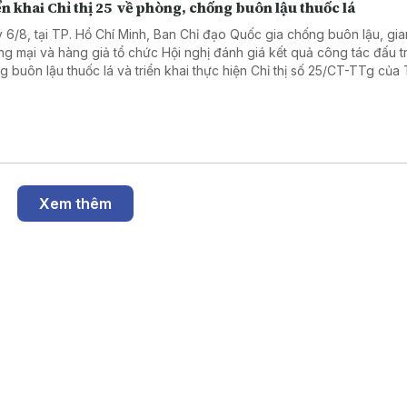
n khai Chỉ thị 25 về phòng, chống buôn lậu thuốc lá
 6/8, tại TP. Hồ Chí Minh, Ban Chỉ đạo Quốc gia chống buôn lậu, gia
ng mại và hàng giả tổ chức Hội nghị đánh giá kết quả công tác đấu t
g buôn lậu thuốc lá và triển khai thực hiện Chỉ thị số 25/CT-TTg của
g Chính phủ về tăng cường công tác chống buôn lậu, vận chuyển, sả
bán, tàng trữ, sử dụng trái phép thuốc lá trong tình hình mới.
Xem thêm