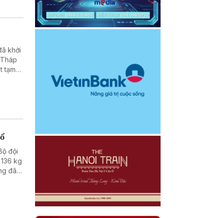
đã khởi
o Tháp
t tạm
nổ
Bộ đội
 136 kg
ăng đã