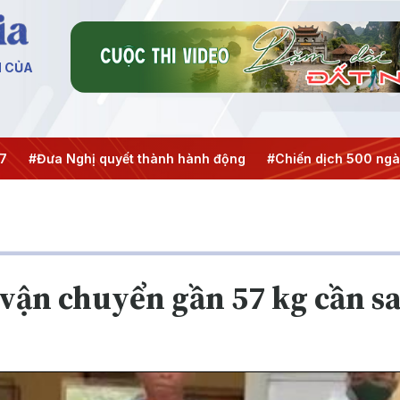
N CỦA
a Nghị quyết thành hành động
#Chiến dịch 500 ngày đêm
vận chuyển gần 57 kg cần sa