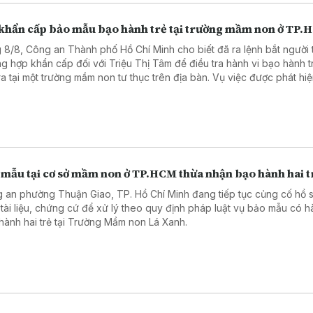
 khẩn cấp bảo mẫu bạo hành trẻ tại trường mầm non ở TP
 8/8, Công an Thành phố Hồ Chí Minh cho biết đã ra lệnh bắt người 
ng hợp khẩn cấp đối với Triệu Thị Tâm để điều tra hành vi bạo hành 
ra tại một trường mầm non tư thục trên địa bàn. Vụ việc được phát hi
đoạn video ghi lại hành vi bạo hành được đăng tải trên mạng xã hội.
 mẫu tại cơ sở mầm non ở TP.HCM thừa nhận bạo hành hai t
 an phường Thuận Giao, TP. Hồ Chí Minh đang tiếp tục củng cố hồ s
 tài liệu, chứng cứ để xử lý theo quy định pháp luật vụ bảo mẫu có h
hành hai trẻ tại Trường Mầm non Lá Xanh.