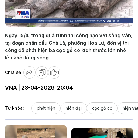
Play
Video
Ngày 15/4, trong quá trình thi công nạo vét sông Vân,
tại đoạn chân cầu Chà Là, phường Hoa Lư, đơn vị thi
công đã phát hiện ba cọc gỗ có kích thước lớn nhô
lên khỏi lòng sông.
Chia sẻ
1
VNA | 23-04-2026, 20:04
Từ khóa:
phát hiện
niên đại
cọc gỗ cổ
hiện vậ