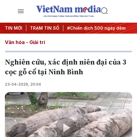
CHUYÊN TRANG THÔNG TIN ĐA PHƯƠNG TIỆN CỦA TTXVN
hị quyết thành hành động
TIN MỚI
TRẠM TIN SỐ
#Chiến dịch 500 ngày đêm
#Ch
Văn hóa - Giải trí
Nghiên cứu, xác định niên đại của 3
cọc gỗ cổ tại Ninh Bình
23-04-2026, 20:04