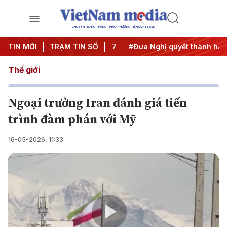
CHUYÊN TRANG THÔNG TIN ĐA PHƯƠNG TIỆN CỦA TTXVN
ị Trung ương 3
TIN MỚI
TRẠM TIN SỐ
#APEC 2027
#Đưa Nghị quyết thành hành
Thế giới
Ngoại trưởng Iran đánh giá tiến
trình đàm phán với Mỹ
16-05-2026, 11:33