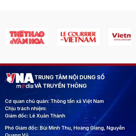
TRUNG TÂM NỘI DUNG SỐ
VÀ TRUYỀN THÔNG
Cơ quan chủ quản: Thông tấn xã Việt Nam
Chịu trách nhiệm:
Giám đốc: Lê Xuân Thành
Phó Giám đốc: Bùi Minh Thu, Hoàng Giang, Nguyễn
Quang Vũ