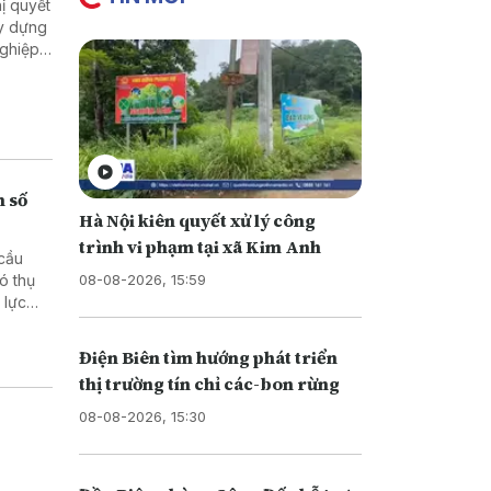
ị quyết
ây dựng
nghiệp
 mạnh
hất,
n số
Hà Nội kiên quyết xử lý công
trình vi phạm tại xã Kim Anh
 cầu
08-08-2026, 15:59
ó thụ
 lực
n toàn,
Điện Biên tìm hướng phát triển
thị trường tín chỉ các-bon rừng
08-08-2026, 15:30