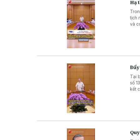
Hạ 
Tron
tịch
và c
cầu 
Nhà 
chốn
gánh
Đẩy
Tại 
số 1
kết 
theo
nguồ
lượn
vốn 
đẩy 
Q uy