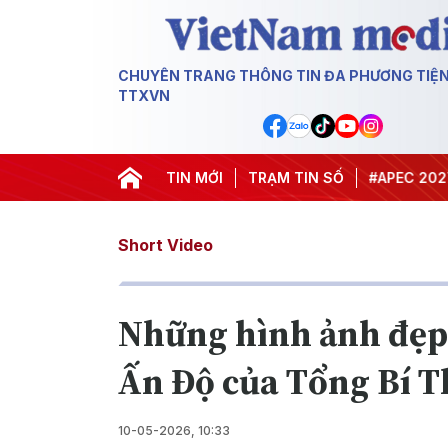
CHUYÊN TRANG THÔNG TIN ĐA PHƯƠNG TIỆ
TTXVN
#Hội nghị Trung ương 3
TIN MỚI
TRẠM TIN SỐ
#APEC 2027
#
Short Video
Những hình ảnh đẹp
Ấn Độ của Tổng Bí T
10-05-2026, 10:33