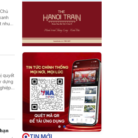
 Chủ
 xanh
t nhu
Đảng và
nơi đến
 để lại
ị quyết
ây dựng
nghiệp
 tối đa
năng
t nguồn
 phải
 hạn
TIN MỚI