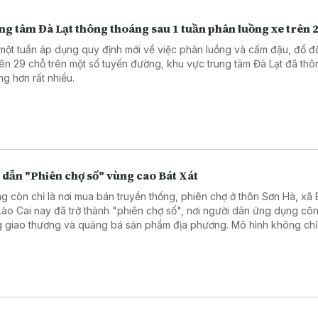
g tâm Đà Lạt thông thoáng sau 1 tuần phân luồng xe trên 
một tuần áp dụng quy định mới về việc phân luồng và cấm đậu, đổ đố
rên 29 chỗ trên một số tuyến đường, khu vực trung tâm Đà Lạt đã thô
ng hơn rất nhiều.
 dẫn "Phiên chợ số" vùng cao Bát Xát
g còn chỉ là nơi mua bán truyền thống, phiên chợ ở thôn Sơn Hà, xã B
 Lào Cai nay đã trở thành "phiên chợ số", nơi người dân ứng dụng cô
g giao thương và quảng bá sản phẩm địa phương. Mô hình không chỉ
chuyển đổi số ở vùng cao mà còn mở ra cơ hội phát triển kinh tế, từ
công nghệ đến gần hơn với đời sống của người dân.