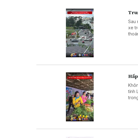
Trun
Sau 
xe t
thoá
Hấp
Khôn
tỉnh
tron
đẩy 
đưa 