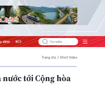
#Chống khai thác IUU
#Căng thẳng Trung Đông
#An ni
Trang chủ
Short Video
 nước tới Cộng hòa