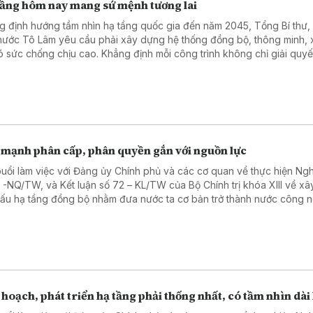
tầng hôm nay mang sứ mệnh tương lai
g định hướng tầm nhìn hạ tầng quốc gia đến năm 2045, Tổng Bí thư,
 nước Tô Lâm yêu cầu phải xây dựng hệ thống đồng bộ, thông minh,
ó sức chống chịu cao. Khẳng định mỗi công trình không chỉ giải quyế
trước mắt mà còn mở ra không gian phát triển mới, Người đứng đầu 
nước nhấn mạnh việc đầu tư phải được lựa chọn đúng đắn, làm đến 
 để nâng tầm vị thế quốc gia, tuyệt đối tránh những quyết định sai lầm
 nặng và lãng phí nguồn lực.
 mạnh phân cấp, phân quyền gắn với nguồn lực
buổi làm việc với Đảng ủy Chính phủ và các cơ quan về thực hiện Ngh
3 -NQ/TW, và Kết luận số 72 – KL/TW của Bộ Chính trị khóa XIII về x
cấu hạ tầng đồng bộ nhằm đưa nước ta cơ bản trở thành nước công 
 hướng hiện đại, Tổng Bí thư, Chủ tịch nước Tô Lâm yêu cầu tập trung
n lực hoàn thiện đồng bộ hệ thống hạ tầng chiến lược (giao thông, 
g, số hóa). Nhấn mạnh đầu tư công phải mang tính dẫn dắt để thu hú
ngoài nhà nước. Người đứng đầu Đảng và Nhà nước đặc biệt chỉ đạo
mạnh phân cấp, phân quyền gắn với trách nhiệm giải trình.
 hoạch, phát triển hạ tầng phải thống nhất, có tầm nhìn dài