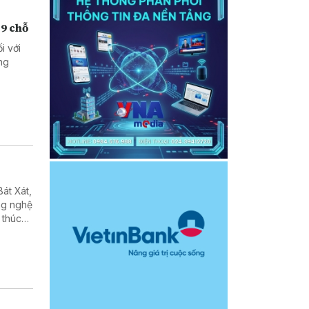
29 chỗ
i với
ng
át Xát,
ng nghệ
 thúc
ng bước