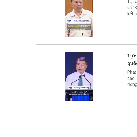
Tại 
số 1
kết 
theo
mẽ c
đồng
Lực 
quố
Phát
các 
động
đấu 
văn 