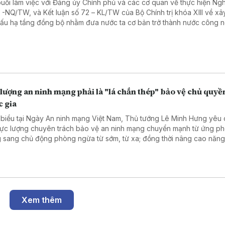
buổi làm việc với Đảng ủy Chính phủ và các cơ quan về thực hiện Ngh
3 -NQ/TW, và Kết luận số 72 – KL/TW của Bộ Chính trị khóa XIII về x
cấu hạ tầng đồng bộ nhằm đưa nước ta cơ bản trở thành nước công 
 hướng hiện đại, Tổng Bí thư, Chủ tịch nước Tô Lâm yêu cầu đổi mới
ông tác quy hoạch và tổ chức phát triển hạ tầng theo hướng thống n
 bộ và có tầm nhìn dài hạn.
lượng an ninh mạng phải là "lá chắn thép" bảo vệ chủ quyề
c gia
 biểu tại Ngày An ninh mạng Việt Nam, Thủ tướng Lê Minh Hưng yêu
lực lượng chuyên trách bảo vệ an ninh mạng chuyển mạnh từ ứng ph
 sang chủ động phòng ngừa từ sớm, từ xa; đồng thời nâng cao năng
tranh triệt phá các đường đây tội phạm mạng, giữ gìn môi trường số a
minh, nhân văn cho Nhân dân.
Xem thêm