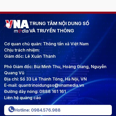
TRUNG TÂM NỘI DUNG SỐ
VÀ TRUYỀN THÔNG
Cơ quan chủ quản: Thông tấn xã Việt Nam
Chịu trách nhiệm:
Giám đốc: Lê Xuân Thành
Phó Giám đốc: Bùi Minh Thu, Hoàng Giang, Nguyễn
Quang Vũ
Địa chỉ: Số 33 Lê Thánh Tông, Hà Nội, VN
E-mail: quantrinoidungso@vnamedia.vn
Đường dây nóng: 0888 161 161
Liên hệ quảng cáo
Hotline: 0984.576.988