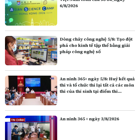
6/8/2026
Dòng chảy công nghệ 5/8: Tạo đột
phá cho kinh tế tập thể bằng giải
pháp công nghệ số
An ninh 365+ ngày 5/8: Huỷ kết quả
thi và tổ chức thi lại tất cả các môn
thi của thí sinh tại điểm thi
Trường THPT Chuyên Tuyên
Quang
An ninh 365 + ngày 3/8/2026