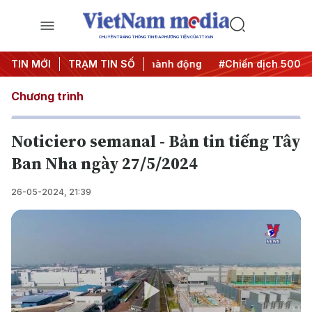
CHUYÊN TRANG THÔNG TIN ĐA PHƯƠNG TIỆN CỦA TTXVN
#Đưa Nghị quyết thành hành động
TIN MỚI
TRẠM TIN SỐ
#Chiến dịch 500 ngày đ
Chương trình
Noticiero semanal - Bản tin tiếng Tây
Ban Nha ngày 27/5/2024
26-05-2024, 21:39