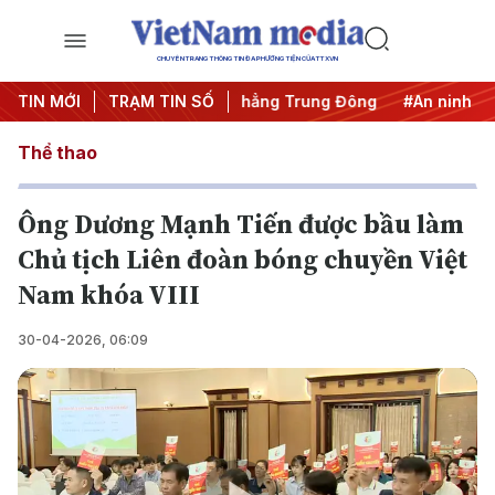
CHUYÊN TRANG THÔNG TIN ĐA PHƯƠNG TIỆN CỦA TTXVN
ai thác IUU
TIN MỚI
TRẠM TIN SỐ
#Căng thẳng Trung Đông
#An ninh năng lượn
Thể thao
Ông Dương Mạnh Tiến được bầu làm
Chủ tịch Liên đoàn bóng chuyền Việt
Nam khóa VIII
30-04-2026, 06:09