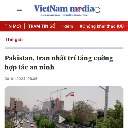
CHUYÊN TRANG THÔNG TIN ĐA PHƯƠNG TIỆN CỦA TTXVN
ng
TIN MỚI
#Chiến dịch 500 ngày đêm
TRẠM TIN SỐ
#Chống khai thác IUU
#C
Thế giới
Pakistan, Iran nhất trí tăng cường
hợp tác an ninh
30-01-2024, 08:05