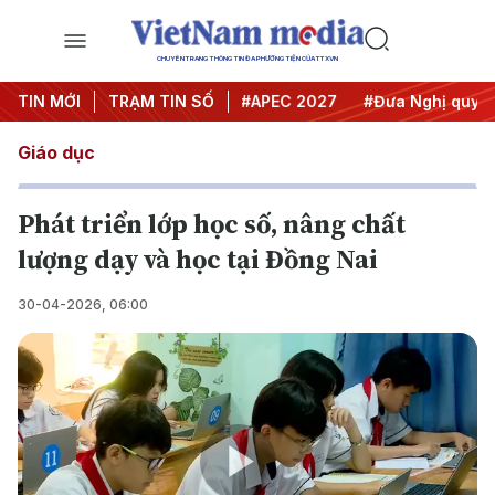
CHUYÊN TRANG THÔNG TIN ĐA PHƯƠNG TIỆN CỦA TTXVN
#Hội nghị Trung ương 3
TIN MỚI
TRẠM TIN SỐ
#APEC 2027
#Đưa Nghị quyết t
Giáo dục
Phát triển lớp học số, nâng chất
lượng dạy và học tại Đồng Nai
30-04-2026, 06:00