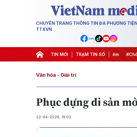
CHUYÊN TRANG THÔNG TIN ĐA PHƯƠNG TIỆ
TTXVN
ết thành hành động
#Chiến dịch 500 ngày đêm
TIN MỚI
TRẠM TIN SỐ
#Chống kh
Văn hóa - Giải trí
Phục dựng di sản mở
22-04-2026, 16:02