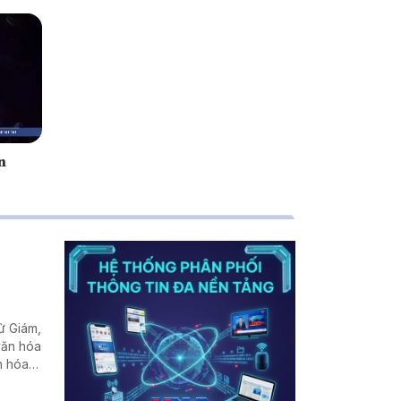
n
ử Giám,
văn hóa
n hóa
Tử
hòa xã