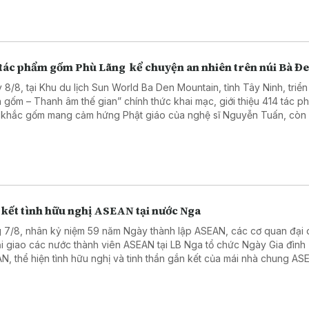
chủ nghĩa Việt Nam.
 tác phẩm gốm Phù Lãng kể chuyện an nhiên trên núi Bà Đ
 8/8, tại Khu du lịch Sun World Ba Den Mountain, tỉnh Tây Ninh, triển
h gốm – Thanh âm thế gian” chính thức khai mạc, giới thiệu 414 tác p
 khắc gốm mang cảm hứng Phật giáo của nghệ sĩ Nguyễn Tuấn, còn
 đến với tên gọi Tuấn Gốm. Sự kiện có sự tham dự của lãnh đạo tỉnh 
, các nghệ nhân làng nghề Phù Lãng, tỉnh Bắc Ninh và đông đảo du
g, ngoài nước.
 kết tình hữu nghị ASEAN tại nước Nga
 7/8, nhân kỷ niệm 59 năm Ngày thành lập ASEAN, các cơ quan đại 
i giao các nước thành viên ASEAN tại LB Nga tổ chức Ngày Gia đình
N, thể hiện tình hữu nghị và tinh thần gắn kết của mái nhà chung ASE
 Nga. Sự kiện diễn ra tại Trung tâm Hà Nội-Moskva, địa chỉ gắn bó v
 người Việt tại LB Nga. Tham tán Công sứ, Đại biện lâm thời Đoàn Kh
g dẫn đầu đoàn Đại sứ quán Việt Nam tham dự.