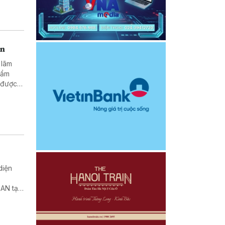
en
 lãm
hẩm
 được
Tây
 khách
diện
AN tại
ới cộng
ắc