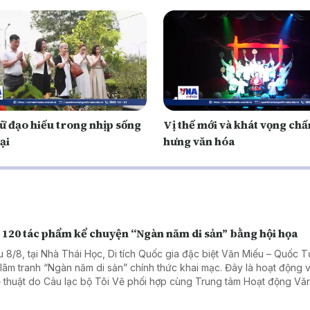
iữ đạo hiếu trong nhịp sống
Vị thế mới và khát vọng chấ
ại
hưng văn hóa
 120 tác phẩm kể chuyện “Ngàn năm di sản” bằng hội họa
u 8/8, tại Nhà Thái Học, Di tích Quốc gia đặc biệt Văn Miếu – Quốc T
n lãm tranh “Ngàn năm di sản” chính thức khai mạc. Đây là hoạt động 
 thuật do Câu lạc bộ Tôi Vẽ phối hợp cùng Trung tâm Hoạt động Vă
 học Văn Miếu – Quốc Tử Giám tổ chức, chào mừng 950 năm Quốc 
 (1076–2026) và hướng tới kỷ niệm 81 năm Quốc khánh nước Cộng 