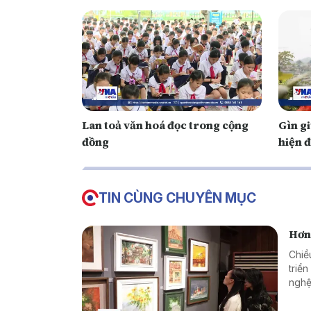
Lan toả văn hoá đọc trong cộng
Gìn g
đồng
hiện đ
TIN CÙNG CHUYÊN MỤC
Hơn
Chiề
triể
nghệ
Khoa
Giám