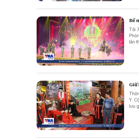
Bế m
Tối 
Phòn
lần 
Giữ
Thôn
Y. C
lưu 