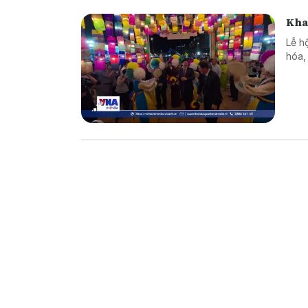
Kha
Lễ h
hóa,