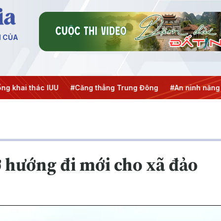
N CỦA
ai thác IUU
#Căng thẳng Trung Đông
#An ninh năng lượn
 hướng đi mới cho xã đảo