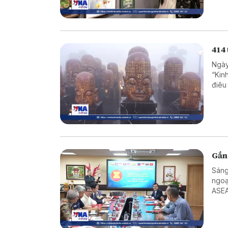
hội 
414
Ngày
“Kin
điêu
biết
Ninh
tron
Gắn
Sáng
ngoạ
ASEA
nước
đồng
Hoàn