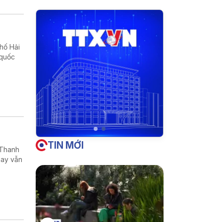
phố Hải
 quốc
TIN MỚI
 Thanh
nay vẫn