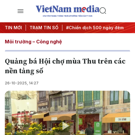
CHUYÊN TRANG THÔNG TIN ĐA PHƯƠNG TIỆN CỦA TTXVN
hị quyết thành hành động
TIN MỚI
TRẠM TIN SỐ
#Chiến dịch 500 ngày đêm
#Ch
Môi trường – Công nghệ
Quảng bá Hội chợ mùa Thu trên các
nền tảng số
26-10-2025, 14:27