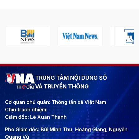
TRUNG TÂM NỘI DUNG SỐ
VÀ TRUYỀN THÔNG
Cơ quan chủ quản: Thông tấn xã Việt Nam
Chịu trách nhiệm:
Giám đốc: Lê Xuân Thành
Phó Giám đốc: Bùi Minh Thu, Hoàng Giang, Nguyễn
Quang Vũ