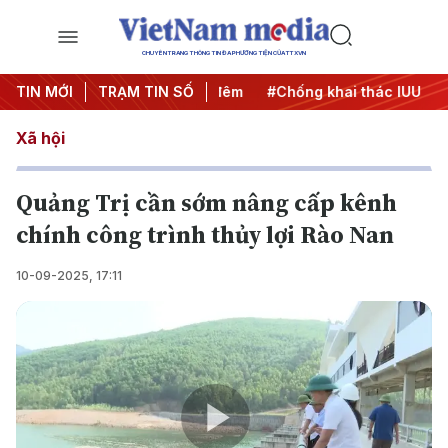
CHUYÊN TRANG THÔNG TIN ĐA PHƯƠNG TIỆN CỦA TTXVN
g
TIN MỚI
#Chiến dịch 500 ngày đêm
TRẠM TIN SỐ
#Chống khai thác IUU
#Că
Xã hội
Quảng Trị cần sớm nâng cấp kênh
chính công trình thủy lợi Rào Nan
10-09-2025, 17:11