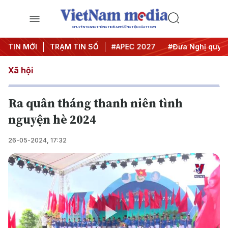
CHUYÊN TRANG THÔNG TIN ĐA PHƯƠNG TIỆN CỦA TTXVN
#Hội nghị Trung ương 3
TIN MỚI
TRẠM TIN SỐ
#APEC 2027
#Đưa Nghị quyết t
Xã hội
Ra quân tháng thanh niên tình
nguyện hè 2024
26-05-2024, 17:32