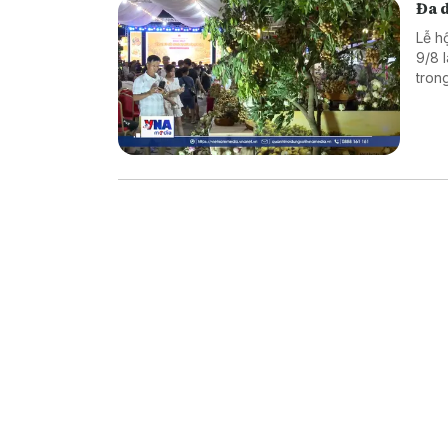
Đa 
Lễ h
9/8 
tron
có n
và l