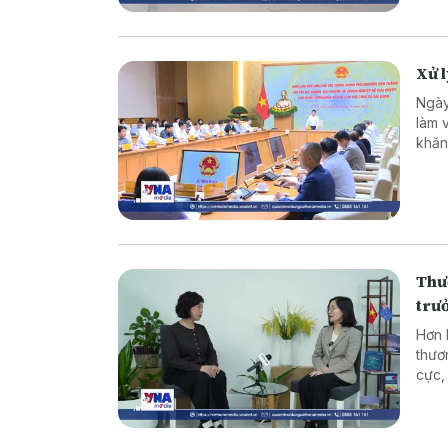
Xử 
Ngày
làm 
khăn
Thư
trư
Hơn 
thươ
cực,
lĩnh
nghi
đã t