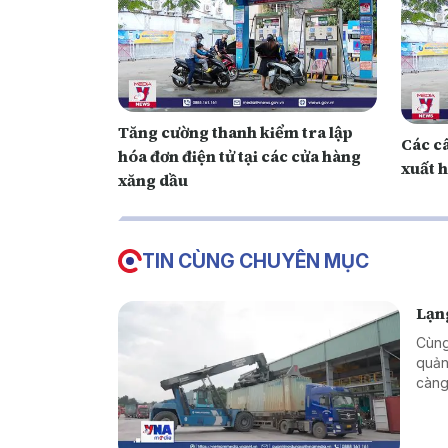
Tăng cường thanh kiểm tra lập
Các câ
hóa đơn điện tử tại các cửa hàng
xuất h
xăng dầu
TIN CÙNG CHUYÊN MỤC
Lạng
Cùng
quản
càng
triể
vực 