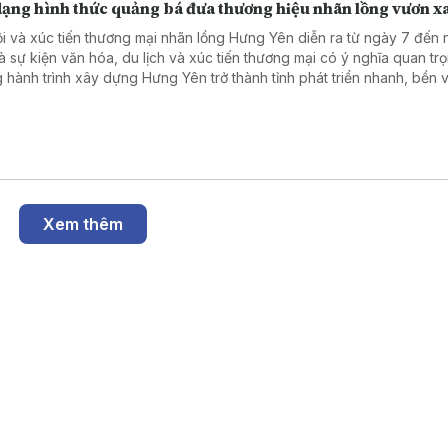
dạng hình thức quảng bá đưa thương hiệu nhãn lồng vươn x
ội và xúc tiến thương mại nhãn lồng Hưng Yên diễn ra từ ngày 7 đến
là sự kiện văn hóa, du lịch và xúc tiến thương mại có ý nghĩa quan tr
g hành trình xây dựng Hưng Yên trở thành tỉnh phát triển nhanh, bền 
ền kinh tế năng động trên cơ sở phát huy các giá trị văn hóa truyền 
ợi thế nông nghiệp đặc trưng.
Xem thêm