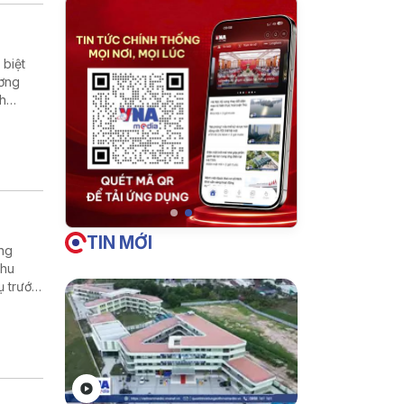
 biệt
ương
nh
g thị
TIN MỚI
ờng
thu
ụ trước,