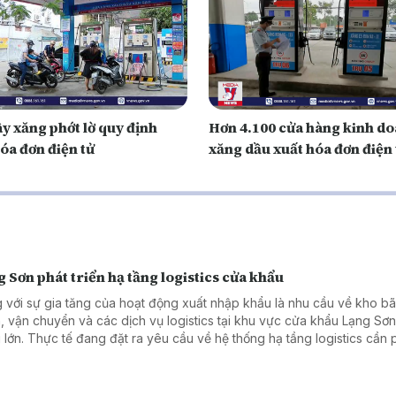
y xăng phớt lờ quy định
Hơn 4.100 cửa hàng kinh d
óa đơn điện tử
xăng dầu xuất hóa đơn điện 
 Sơn phát triển hạ tầng logistics cửa khẩu
 với sự gia tăng của hoạt động xuất nhập khẩu là nhu cầu về kho bã
, vận chuyển và các dịch vụ logistics tại khu vực cửa khẩu Lạng Sơ
 lớn. Thực tế đang đặt ra yêu cầu về hệ thống hạ tầng logistics cần 
n theo hướng đồng bộ, hiện đại và nâng cao năng lực cạnh tranh của
cửa khẩu Lạng Sơn.