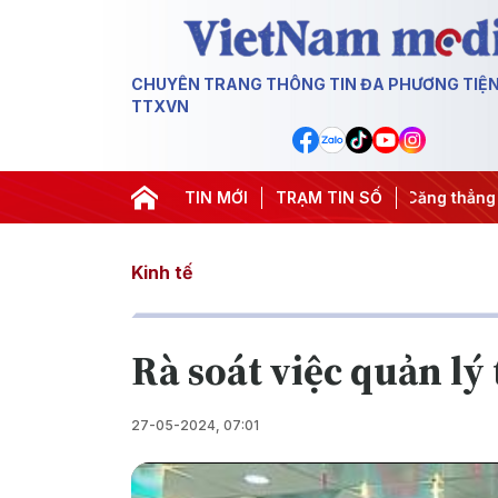
CHUYÊN TRANG THÔNG TIN ĐA PHƯƠNG TIỆ
TTXVN
 đêm
#Chống khai thác IUU
TIN MỚI
#Căng thẳng Trung Đông
TRẠM TIN SỐ
#
Kinh tế
Rà soát việc quản lý
27-05-2024, 07:01