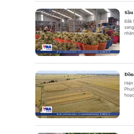
Aust
Sầu 
Đắk 
sang
nhân
chín
trườ
Đồng
Hiện
Phướ
hoạc
nông