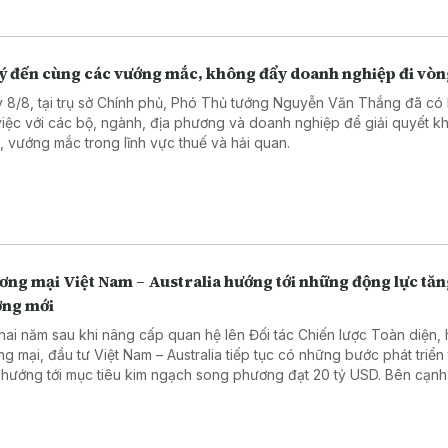
lý đến cùng các vướng mắc, không đẩy doanh nghiệp đi vò
 8/8, tại trụ sở Chính phủ, Phó Thủ tướng Nguyễn Văn Thắng đã có 
việc với các bộ, ngành, địa phương và doanh nghiệp để giải quyết k
, vướng mắc trong lĩnh vực thuế và hải quan.
ơng mại Việt Nam – Australia hướng tới những động lực tă
ởng mới
hai năm sau khi nâng cấp quan hệ lên Đối tác Chiến lược Toàn diện, 
ng mại, đầu tư Việt Nam – Australia tiếp tục có những bước phát triển 
 hướng tới mục tiêu kim ngạch song phương đạt 20 tỷ USD. Bên cạnh
 vực truyền thống, hai nước đang mở ra nhiều dư địa hợp tác mới tro
ệp, năng lượng, khoáng sản và công nghệ. Phóng viên TTXVN tại Aus
rao đổi với bà Trần Thị Thanh Mỹ, Trưởng Cơ quan Thương vụ Việt N