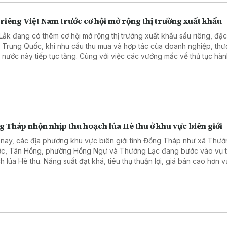
ralia, về những động lực mới thúc đẩy quan hệ kinh tế hai nước.
riêng Việt Nam trước cơ hội mở rộng thị trường xuất khẩu
Lắk đang có thêm cơ hội mở rộng thị trường xuất khẩu sầu riêng, đặc
 Trung Quốc, khi nhu cầu thu mua và hợp tác của doanh nghiệp, th
 nước này tiếp tục tăng. Cùng với việc các vướng mắc về thủ tục hà
h, kiểm nghiệm chất lượng từng bước được tháo gỡ, triển vọng mở rộn
ng cho sầu riêng Việt Nam đang được mở ra.
 Tháp nhộn nhịp thu hoạch lúa Hè thu ở khu vực biên giới
 nay, các địa phương khu vực biên giới tỉnh Đồng Tháp như xã Thư
c, Tân Hồng, phường Hồng Ngự và Thường Lạc đang bước vào vụ 
h lúa Hè thu. Năng suất đạt khá, tiêu thụ thuận lợi, giá bán cao hơn v
 dân phấn khởi.