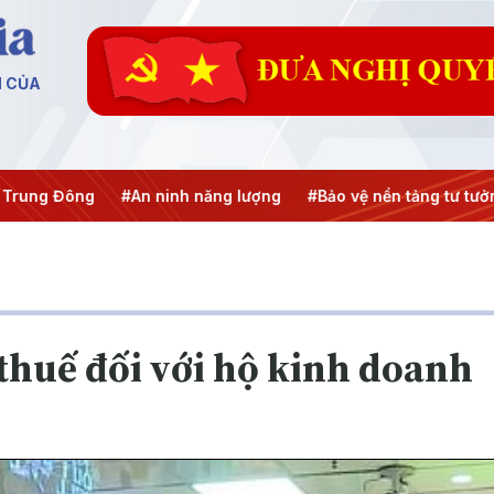
N CỦA
An ninh năng lượng
#Bảo vệ nền tảng tư tưởng của Đảng
#
 thuế đối với hộ kinh doanh