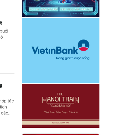
ng
buổi
hó
ng
hợp tác
tích
 các
ng nông
tralia
am tại