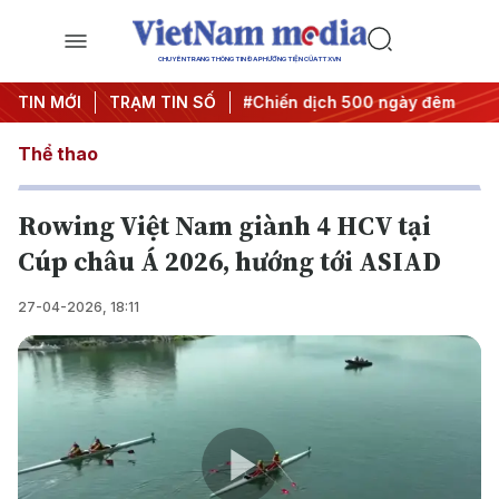
CHUYÊN TRANG THÔNG TIN ĐA PHƯƠNG TIỆN CỦA TTXVN
uyết thành hành động
TIN MỚI
TRẠM TIN SỐ
#Chiến dịch 500 ngày đêm
#Chống
Thể thao
Rowing Việt Nam giành 4 HCV tại
Cúp châu Á 2026, hướng tới ASIAD
27-04-2026, 18:11