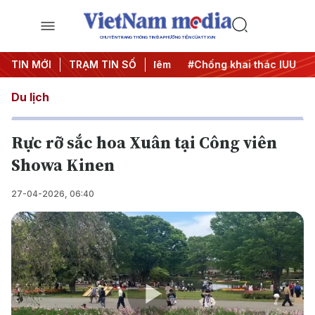
CHUYÊN TRANG THÔNG TIN ĐA PHƯƠNG TIỆN CỦA TTXVN
g
TIN MỚI
#Chiến dịch 500 ngày đêm
TRẠM TIN SỐ
#Chống khai thác IUU
#Că
Du lịch
Rực rỡ sắc hoa Xuân tại Công viên
Showa Kinen
27-04-2026, 06:40