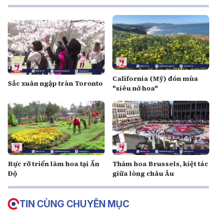
California (Mỹ) đón mùa
Sắc xuân ngập tràn Toronto
"siêu nở hoa"
Rực rỡ triển lãm hoa tại Ấn
Thảm hoa Brussels, kiệt tác
Độ
giữa lòng châu Âu
TIN CÙNG CHUYÊN MỤC