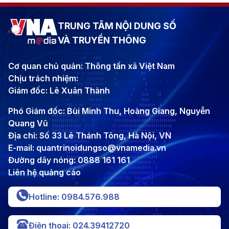
TRUNG TÂM NỘI DUNG SỐ
VÀ TRUYỀN THÔNG
Cơ quan chủ quản: Thông tấn xã Việt Nam
Chịu trách nhiệm:
Giám đốc: Lê Xuân Thành
Phó Giám đốc: Bùi Minh Thu, Hoàng Giang, Nguyễn
Quang Vũ
Địa chỉ: Số 33 Lê Thánh Tông, Hà Nội, VN
E-mail: quantrinoidungso@vnamedia.vn
Đường dây nóng: 0888 161 161
Liên hệ quảng cáo
Hotline: 0984.576.988
Điện thoại: 024.39412720