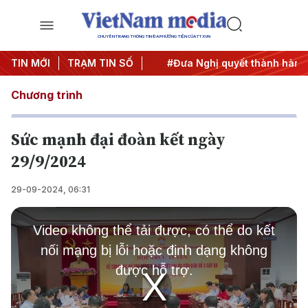
CHUYÊN TRANG THÔNG TIN ĐA PHƯƠNG TIỆN CỦA TTXVN
 Trung ương 3
TIN MỚI
TRẠM TIN SỐ
#APEC 2027
#Đưa Nghị quyết thành hành 
Chương trình
Sức mạnh đại đoàn kết ngày
29/9/2024
29-09-2024, 06:31
This
is
Video không thể tải được, có thể do kết
a
modal
nối mạng bị lỗi hoặc định dạng không
window.
được hỗ trợ.