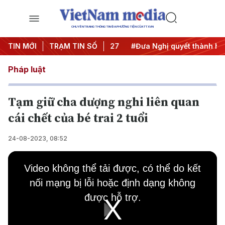
CHUYÊN TRANG THÔNG TIN ĐA PHƯƠNG TIỆN CỦA TTXVN
hị Trung ương 3
TIN MỚI
TRẠM TIN SỐ
#APEC 2027
#Đưa Nghị quyết thành hành
Pháp luật
Tạm giữ cha dượng nghi liên quan
cái chết của bé trai 2 tuổi
24-08-2023, 08:52
This
is
Video không thể tải được, có thể do kết
a
modal
nối mạng bị lỗi hoặc định dạng không
window.
được hỗ trợ.