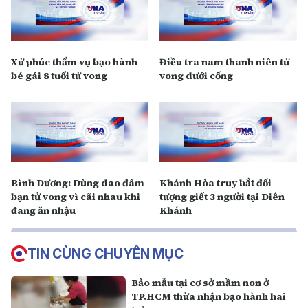
Xử phúc thẩm vụ bạo hành
Điều tra nam thanh niên tử
bé gái 8 tuổi tử vong
vong dưới cống
Bình Dương: Dùng dao đâm
Khánh Hòa truy bắt đối
bạn tử vong vì cãi nhau khi
tượng giết 3 người tại Diên
đang ăn nhậu
Khánh
TIN CÙNG CHUYÊN MỤC
Bảo mẫu tại cơ sở mầm non ở
TP.HCM thừa nhận bạo hành hai