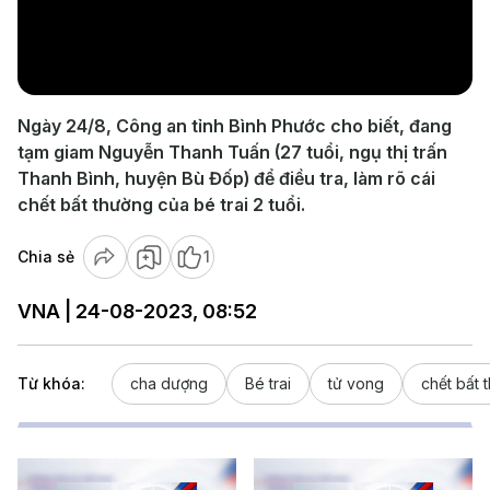
Play
Video
Ngày 24/8, Công an tỉnh Bình Phước cho biết, đang
tạm giam Nguyễn Thanh Tuấn (27 tuổi, ngụ thị trấn
Thanh Bình, huyện Bù Đốp) để điều tra, làm rõ cái
chết bất thường của bé trai 2 tuổi.
Chia sẻ
1
VNA | 24-08-2023, 08:52
Từ khóa:
cha dượng
Bé trai
tử vong
chết bất 