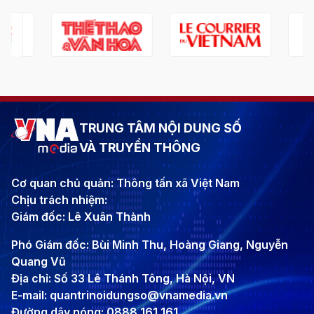
TRUNG TÂM NỘI DUNG SỐ
VÀ TRUYỀN THÔNG
Cơ quan chủ quản: Thông tấn xã Việt Nam
Chịu trách nhiệm:
Giám đốc: Lê Xuân Thành
Phó Giám đốc: Bùi Minh Thu, Hoàng Giang, Nguyễn
Quang Vũ
Địa chỉ: Số 33 Lê Thánh Tông, Hà Nội, VN
E-mail: quantrinoidungso@vnamedia.vn
Đường dây nóng: 0888 161 161