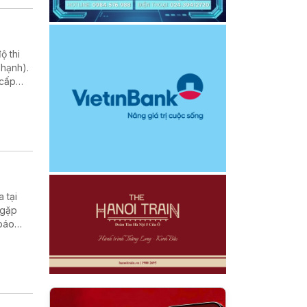
ộ thi
hạnh).
 cấp
 tại
 gặp
 báo