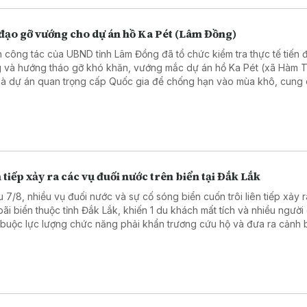
 đạo gỡ vướng cho dự án hồ Ka Pét (Lâm Đồng)
 công tác của UBND tỉnh Lâm Đồng đã tổ chức kiểm tra thực tế tiến đ
 và hướng tháo gỡ khó khăn, vướng mắc dự án hồ Ka Pét (xã Hàm T
là dự án quan trọng cấp Quốc gia để chống hạn vào mùa khô, cung
 cho sản xuất, sinh hoạt cho khu vực ven biển Lâm Đồng
 tiếp xảy ra các vụ đuối nước trên biển tại Đắk Lắk
u 7/8, nhiều vụ đuối nước và sự cố sóng biển cuốn trôi liên tiếp xảy ra
bãi biển thuộc tỉnh Đắk Lắk, khiến 1 du khách mất tích và nhiều người
 buộc lực lượng chức năng phải khẩn trương cứu hộ và đưa ra cảnh
 hiểm.