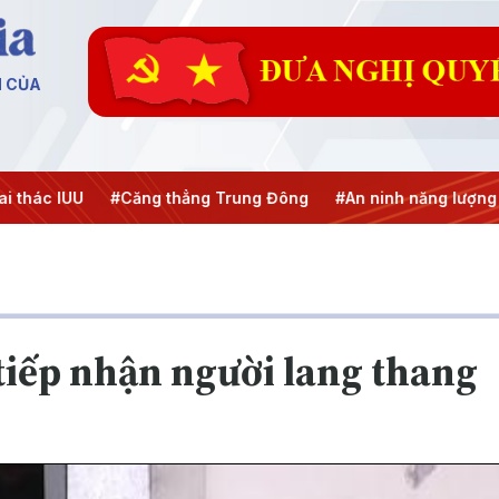
N CỦA
U
#Căng thẳng Trung Đông
#An ninh năng lượng
#Bảo v
tiếp nhận người lang thang