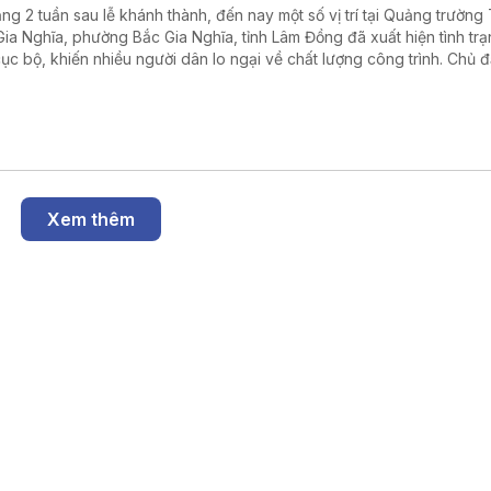
ng 2 tuần sau lễ khánh thành, đến nay một số vị trí tại Quảng trường
Gia Nghĩa, phường Bắc Gia Nghĩa, tỉnh Lâm Đồng đã xuất hiện tình trạ
cục bộ, khiến nhiều người dân lo ngại về chất lượng công trình. Chủ đ
g định đây là hiện tượng đã được dự báo trong thiết kế do đặc điểm
đắp.
Xem thêm