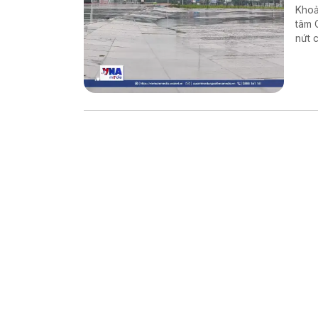
Khoả
tâm 
nứt 
khẳn
đất 