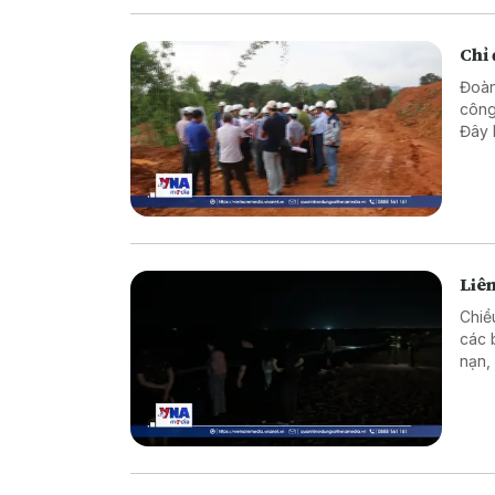
Chỉ
Đoàn
công
Đây 
nước
Liên
Chiề
các 
nạn,
nguy