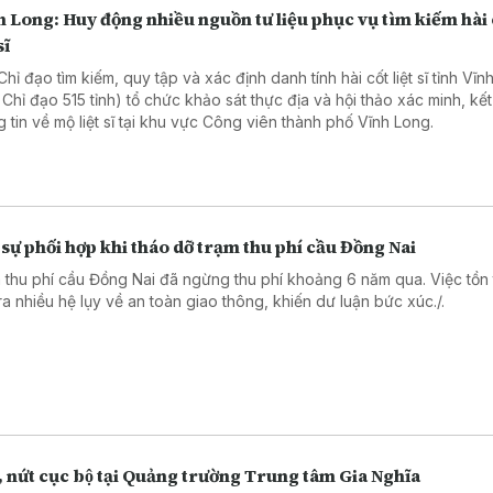
 Long: Huy động nhiều nguồn tư liệu phục vụ tìm kiếm hài 
sĩ
hỉ đạo tìm kiếm, quy tập và xác định danh tính hài cốt liệt sĩ tỉnh Vĩ
 Chỉ đạo 515 tỉnh) tổ chức khảo sát thực địa và hội thảo xác minh, kết
g tin về mộ liệt sĩ tại khu vực Công viên thành phố Vĩnh Long.
sự phối hợp khi tháo dỡ trạm thu phí cầu Đồng Nai
 thu phí cầu Đồng Nai đã ngừng thu phí khoảng 6 năm qua. Việc tồn t
ra nhiều hệ lụy về an toàn giao thông, khiến dư luận bức xúc./.
, nứt cục bộ tại Quảng trường Trung tâm Gia Nghĩa