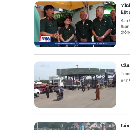
Vĩnh
liệt 
Ban C
(Ban
thôn
Cần 
Trạm
gây 
Lún