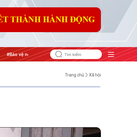
ệ nền tảng tư tưởng của Đảng
#Hội nghị Trung ương 3
Trang chủ
Xã hội