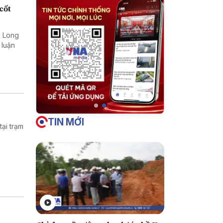
cốt
nh Long
 luận
TIN MỚI
ại trạm