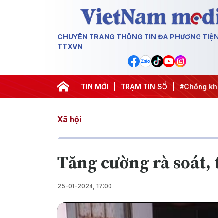
CHUYÊN TRANG THÔNG TIN ĐA PHƯƠNG TIỆ
TTXVN
ành động
#Chiến dịch 500 ngày đêm
TIN MỚI
TRẠM TIN SỐ
#Chống khai thác IU
Xã hội
Tăng cường rà soát, 
25-01-2024, 17:00