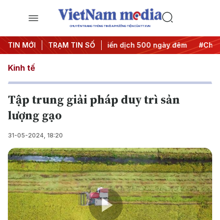
CHUYÊN TRANG THÔNG TIN ĐA PHƯƠNG TIỆN CỦA TTXVN
ành hành động
TIN MỚI
TRẠM TIN SỐ
#Chiến dịch 500 ngày đêm
#Chống khai th
Kinh tế
Tập trung giải pháp duy trì sản
lượng gạo
31-05-2024, 18:20