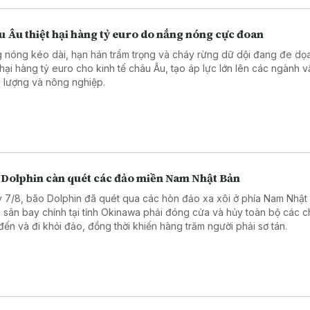
 Âu thiệt hại hàng tỷ euro do nắng nóng cực đoan
 nóng kéo dài, hạn hán trầm trọng và cháy rừng dữ dội đang đe dọ
t hại hàng tỷ euro cho kinh tế châu Âu, tạo áp lực lớn lên các ngành vậ
 lượng và nông nghiệp.
 Dolphin càn quét các đảo miền Nam Nhật Bản
 7/8, bão Dolphin đã quét qua các hòn đảo xa xôi ở phía Nam Nhật
 sân bay chính tại tỉnh Okinawa phải đóng cửa và hủy toàn bộ các 
đến và đi khỏi đảo, đồng thời khiến hàng trăm người phải sơ tán.