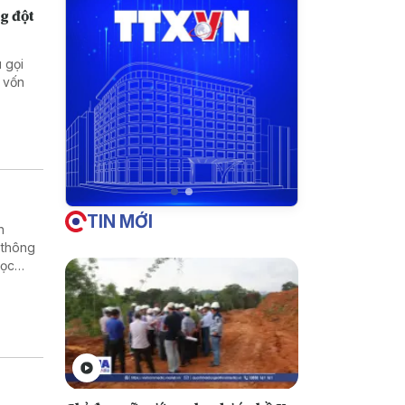
g đột
 gọi
 vốn
TIN MỚI
h
 thông
học
rường