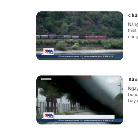
Châu
Nắng
thiệ
năng
Bão
Ngày
buộc
bay 