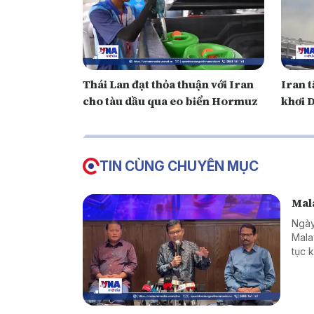
Thái Lan đạt thỏa thuận với Iran
Iran 
cho tàu dầu qua eo biển Hormuz
khơi 
TIN CÙNG CHUYÊN MỤC
Mala
Ngày
Mala
tục 
hàng
giới