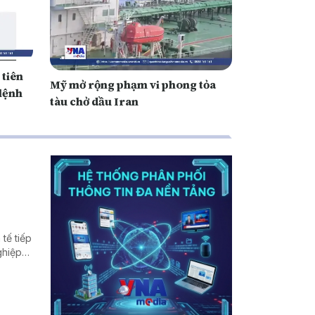
 tiên
Mỹ mở rộng phạm vi phong tỏa
lệnh
tàu chở dầu Iran
tế tiếp
ghiệp
ất thế