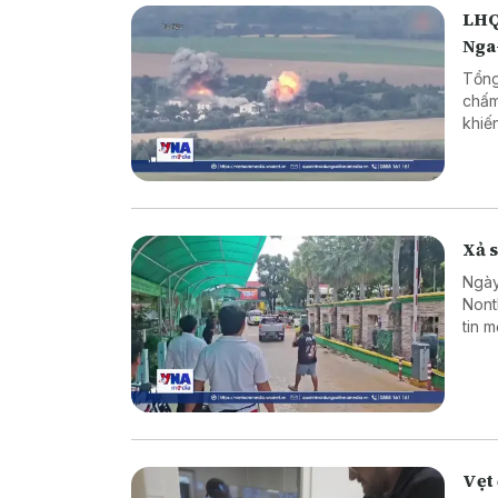
LHQ
Nga
Tổng
chấm
khiế
Xả s
Ngày
Nont
tin 
sinh
hợp 
Vẹt 