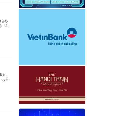
a gây
n tải,
 Bản,
chuyến