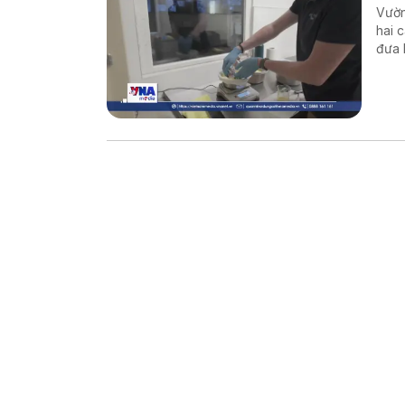
Vườn
hai 
đưa 
thế 
Đất.