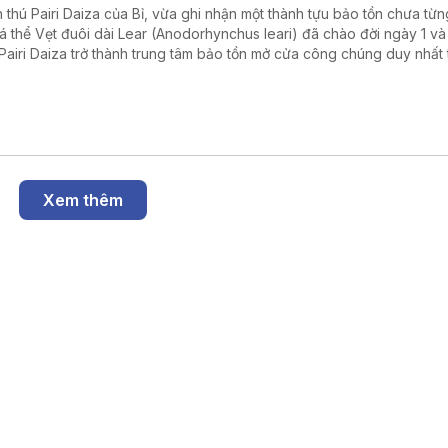
 thú Pairi Daiza của Bỉ, vừa ghi nhận một thành tựu bảo tồn chưa từn
cá thể Vẹt đuôi dài Lear (Anodorhynchus leari) đã chào đời ngày 1 và 
Pairi Daiza trở thành trung tâm bảo tồn mở cửa công chúng duy nhất 
giới nhân giống thành công cả ba loài vẹt đuôi dài xanh còn tồn tại trê
Xem thêm