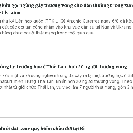
 kêu gọi ngừng gây thương vong cho dân thường trong xun
-Ukraine
 thư ký Liên hợp quốc (TTK LHQ) Antonio Guterres ngày 6/8 đã kêu
 dứt các đợt tấn công nhằm vào khu vực dân sự tại Nga và Ukraine,
n hàng chục người thiệt mạng trong thời gian qua.
úng tại trường học ở Thái Lan, hơn 20 người thương vong
 7/8, một vụ xả súng nghiêm trọng đã xảy ra tại một trường học ở tỉn
haburi, miền Trung Thái Lan, khiến hơn 20 người thương vong. Theo
mới nhất từ giới chức Thái Lan, vụ việc làm 7 người thiệt mạng, gồm 3 
, 3 giáo viên và nghi phạm, cùng 15 người bị thương, trong đó có 2 t
nguy kịch.
đuôi dài Lear quý hiếm chào đời tại Bỉ