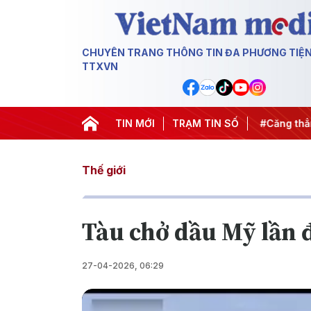
CHUYÊN TRANG THÔNG TIN ĐA PHƯƠNG TIỆ
TTXVN
iến dịch 500 ngày đêm
TIN MỚI
#Chống khai thác IUU
TRẠM TIN SỐ
#Căng thẳn
Thế giới
Tàu chở dầu Mỹ lần đ
27-04-2026, 06:29