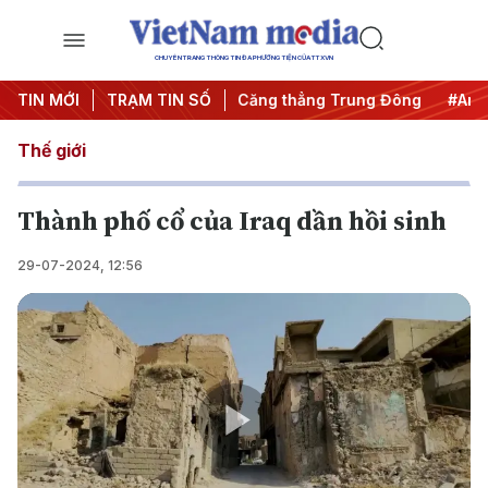
CHUYÊN TRANG THÔNG TIN ĐA PHƯƠNG TIỆN CỦA TTXVN
hống khai thác IUU
TIN MỚI
TRẠM TIN SỐ
#Căng thẳng Trung Đông
#An ninh nă
Thế giới
Thành phố cổ của Iraq dần hồi sinh
29-07-2024, 12:56
Play