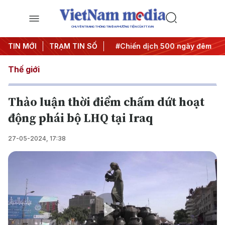
CHUYÊN TRANG THÔNG TIN ĐA PHƯƠNG TIỆN CỦA TTXVN
Nghị quyết thành hành động
TIN MỚI
TRẠM TIN SỐ
#Chiến dịch 500 ngày đêm
#
Thế giới
Thảo luận thời điểm chấm dứt hoạt
động phái bộ LHQ tại Iraq
27-05-2024, 17:38