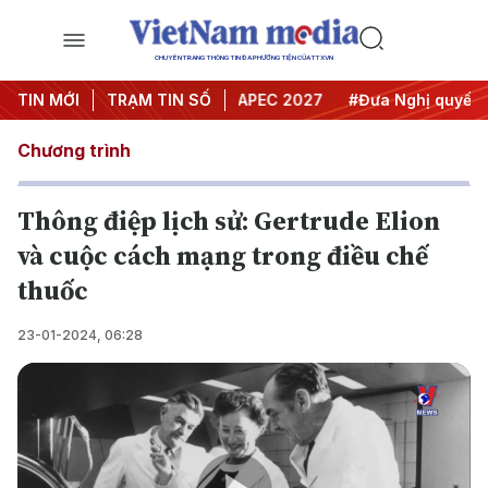
CHUYÊN TRANG THÔNG TIN ĐA PHƯƠNG TIỆN CỦA TTXVN
Hội nghị Trung ương 3
TIN MỚI
TRẠM TIN SỐ
#APEC 2027
#Đưa Nghị quyết thàn
Chương trình
Thông điệp lịch sử: Gertrude Elion
và cuộc cách mạng trong điều chế
thuốc
23-01-2024, 06:28