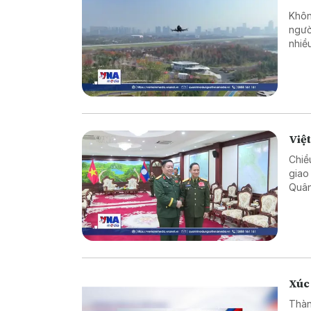
Khôn
ngườ
nhiề
kiểm
khẩn
hợp g
Việ
Chiề
giao
Quân
cườn
Việt
Xúc 
Thàn