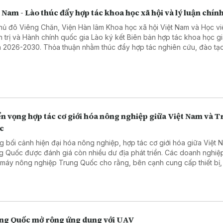
 Nam - Lào thúc đẩy hợp tác khoa học xã hội và lý luận chính
thủ đô Viêng Chăn, Viện Hàn lâm Khoa học xã hội Việt Nam và Học vi
h trị và Hành chính quốc gia Lào ký kết Biên bản hợp tác khoa học gi
 2026-2030. Thỏa thuận nhằm thúc đẩy hợp tác nghiên cứu, đào tạo
chuyên môn và chia sẻ dữ liệu, góp phần tăng cường quan hệ hợp tá
cơ quan và hai nước.
n vọng hợp tác cơ giới hóa nông nghiệp giữa Việt Nam và 
c
g bối cảnh hiện đại hóa nông nghiệp, hợp tác cơ giới hóa giữa Việt 
g Quốc được đánh giá còn nhiều dư địa phát triển. Các doanh nghiệ
 máy nông nghiệp Trung Quốc cho rằng, bên cạnh cung cấp thiết bị,
có nhiều cơ hội mở rộng hợp tác trong chuyển giao công nghệ, đào 
 và phát triển dịch vụ hỗ trợ.
ng Quốc mở rộng ứng dụng với UAV