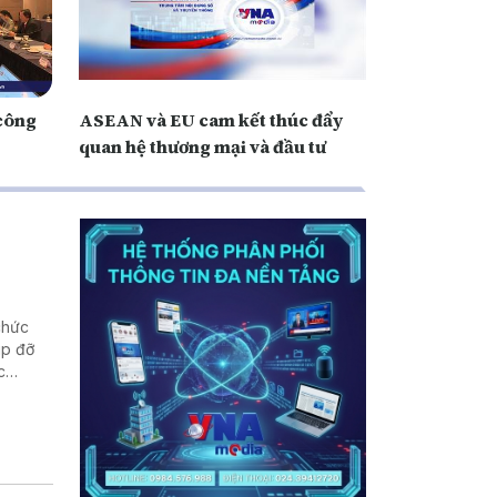
 công
ASEAN và EU cam kết thúc đẩy
quan hệ thương mại và đầu tư
chức
úp đỡ
c
hống và