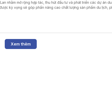
 Lan nhằm mở rộng hợp tác, thu hút đầu tư và phát triển các dự án du 
được kỳ vọng sẽ góp phần nâng cao chất lượng sản phẩm du lịch, p
thế của Đồng bằng sông Cửu Long và thúc đẩy phát triển bền vững k
ong.
Xem thêm