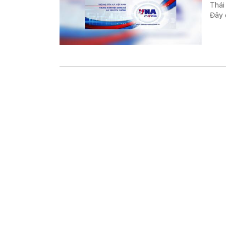
Thái
Đây 
lợi 
Mek