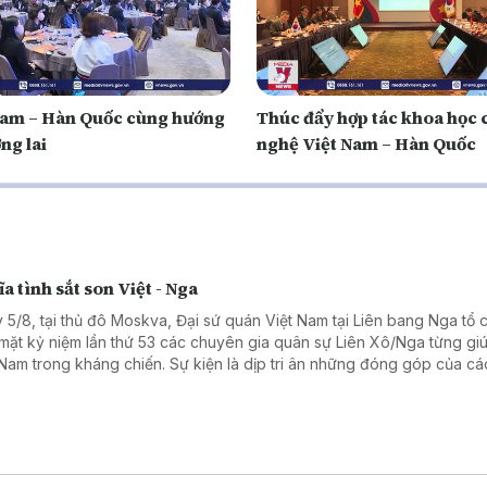
Nam – Hàn Quốc cùng hướng
Thúc đẩy hợp tác khoa học
ơng lai
nghệ Việt Nam – Hàn Quốc
a tình sắt son Việt - Nga
 5/8, tại thủ đô Moskva, Đại sứ quán Việt Nam tại Liên bang Nga tổ 
mặt kỷ niệm lần thứ 53 các chuyên gia quân sự Liên Xô/Nga từng gi
 Nam trong kháng chiến. Sự kiện là dịp tri ân những đóng góp của cá
ên gia quân sự Liên Xô, đồng thời khẳng định tình hữu nghị truyền t
 hệ Đối tác chiến lược toàn diện Việt Nam - Liên bang Nga.