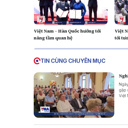
Việt Nam – Hàn Quốc hướng tới
Việt 
nâng tầm quan hệ
tới tư
TIN CÙNG CHUYÊN MỤC
Nghĩ
Ngày
gặp 
Việt
chuy
quan