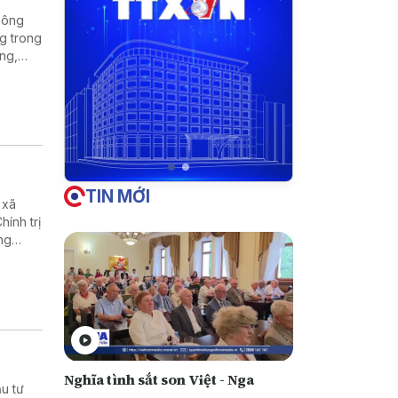
hông
g trong
ờng,
ng
 sự kết
TIN MỚI
 xã
ính trị
ng
biệt
Nghĩa tình sắt son Việt - Nga
u tư