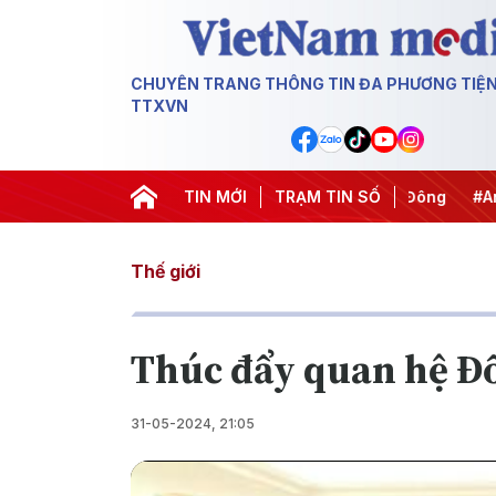
CHUYÊN TRANG THÔNG TIN ĐA PHƯƠNG TIỆ
TTXVN
#Chống khai thác IUU
TIN MỚI
#Căng thẳng Trung Đông
TRẠM TIN SỐ
#An ninh
Thế giới
Thúc đẩy quan hệ Đố
31-05-2024, 21:05