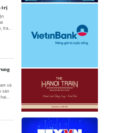
 trị
ện
ai
, trao
c giữa
Trung
Nam và
p sản
 hai
tạo kỹ