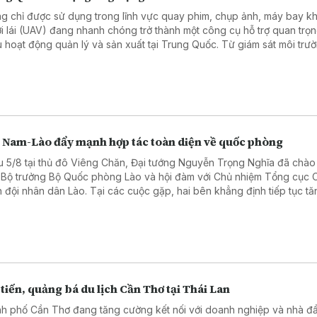
g chỉ được sử dụng trong lĩnh vực quay phim, chụp ảnh, máy bay k
i lái (UAV) đang nhanh chóng trở thành một công cụ hỗ trợ quan trọn
u hoạt động quản lý và sản xuất tại Trung Quốc. Từ giám sát môi trư
 tra cơ sở hạ tầng, tuần tra khu vực rộng lớn đến hỗ trợ xử lý tình huố
 cấp, công nghệ UAV đang mở ra phương thức quản lý mới, dựa trên
iữa thiết bị bay, dữ liệu số và trí tuệ nhân tạo.
t Nam-Lào đẩy mạnh hợp tác toàn diện về quốc phòng
u 5/8 tại thủ đô Viêng Chăn, Đại tướng Nguyễn Trọng Nghĩa đã chào
 Bộ trưởng Bộ Quốc phòng Lào và hội đàm với Chủ nhiệm Tổng cục Ch
 đội nhân dân Lào. Tại các cuộc gặp, hai bên khẳng định tiếp tục tă
g hợp tác toàn diện về quốc phòng, góp phần củng cố quan hệ đặc 
 Nam - Lào trong giai đoạn mới.
tiến, quảng bá du lịch Cần Thơ tại Thái Lan
h phố Cần Thơ đang tăng cường kết nối với doanh nghiệp và nhà đầ