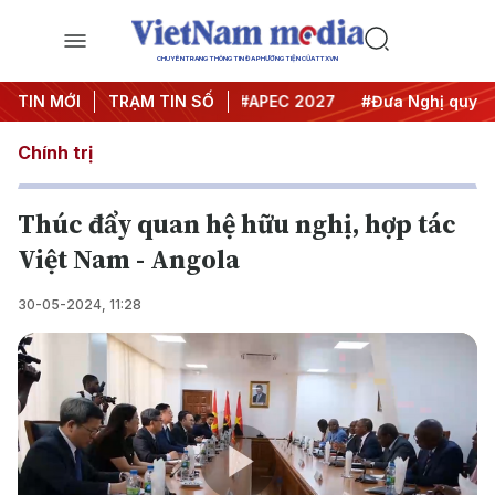
CHUYÊN TRANG THÔNG TIN ĐA PHƯƠNG TIỆN CỦA TTXVN
#Hội nghị Trung ương 3
TIN MỚI
TRẠM TIN SỐ
#APEC 2027
#Đưa Nghị quyết th
Chính trị
Thúc đẩy quan hệ hữu nghị, hợp tác
Việt Nam - Angola
30-05-2024, 11:28