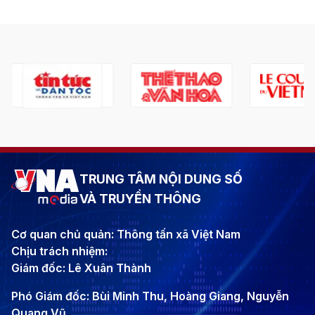
TRUNG TÂM NỘI DUNG SỐ
VÀ TRUYỀN THÔNG
Cơ quan chủ quản: Thông tấn xã Việt Nam
Chịu trách nhiệm:
Giám đốc: Lê Xuân Thành
Phó Giám đốc: Bùi Minh Thu, Hoàng Giang, Nguyễn
Quang Vũ