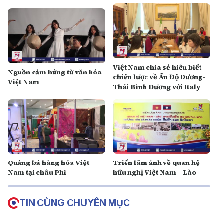
Việt Nam chia sẻ hiểu biết
Nguồn cảm hứng từ văn hóa
chiến lược về Ấn Độ Dương-
Việt Nam
Thái Bình Dương với Italy
Quảng bá hàng hóa Việt
Triển lãm ảnh về quan hệ
Nam tại châu Phi
hữu nghị Việt Nam – Lào
TIN CÙNG CHUYÊN MỤC