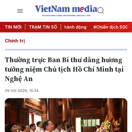
CHUYÊN TRANG THÔNG TIN ĐA PHƯƠNG TIỆN CỦA TTXVN
#Đưa Nghị quyết thành hành động
TIN MỚI
TRẠM TIN SỐ
#Chiến dịch 500 ngày đ
Chính trị
Thường trực Ban Bí thư dâng hương
tưởng niệm Chủ tịch Hồ Chí Minh tại
Nghệ An
29-04-2026, 15:34