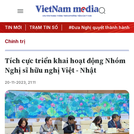
CHUYÊN TRANG THÔNG TIN ĐA PHƯƠNG TIỆN CỦA TTXVN
Trung ương 3
TIN MỚI
TRẠM TIN SỐ
#APEC 2027
#Đưa Nghị quyết thành hành đ
Chính trị
Tích cực triển khai hoạt động Nhóm
Nghị sĩ hữu nghị Việt - Nhật
20-11-2023, 21:11