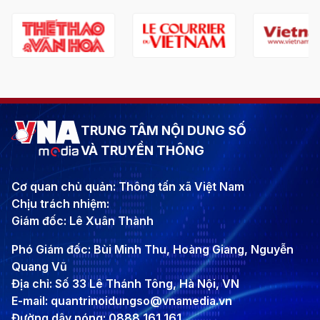
TRUNG TÂM NỘI DUNG SỐ
VÀ TRUYỀN THÔNG
Cơ quan chủ quản: Thông tấn xã Việt Nam
Chịu trách nhiệm:
Giám đốc: Lê Xuân Thành
Phó Giám đốc: Bùi Minh Thu, Hoàng Giang, Nguyễn
Quang Vũ
Địa chỉ: Số 33 Lê Thánh Tông, Hà Nội, VN
E-mail: quantrinoidungso@vnamedia.vn
Đường dây nóng: 0888 161 161