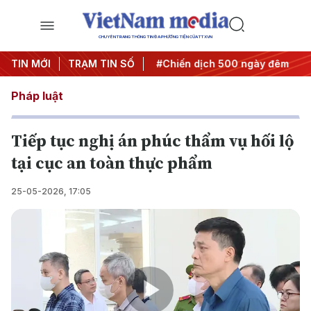
CHUYÊN TRANG THÔNG TIN ĐA PHƯƠNG TIỆN CỦA TTXVN
ghị quyết thành hành động
TIN MỚI
TRẠM TIN SỐ
#Chiến dịch 500 ngày đêm
#
Pháp luật
Tiếp tục nghị án phúc thẩm vụ hối lộ
tại cục an toàn thực phẩm
25-05-2026, 17:05