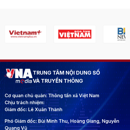
TRUNG TÂM NỘI DUNG SỐ
VÀ TRUYỀN THÔNG
Cơ quan chủ quản: Thông tấn xã Việt Nam
Chịu trách nhiệm:
Giám đốc: Lê Xuân Thành
Phó Giám đốc: Bùi Minh Thu, Hoàng Giang, Nguyễn
Quang Vũ