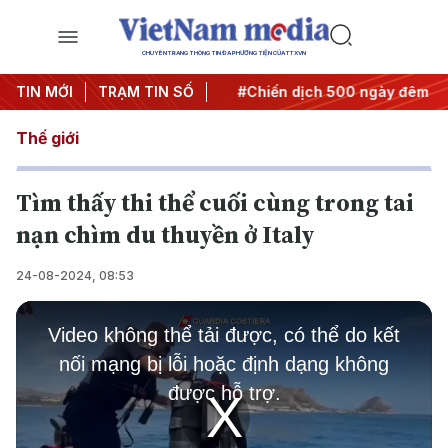
CHUYÊN TRANG THÔNG TIN ĐA PHƯƠNG TIỆN CỦA TTXVN
Nghị quyết thành hành động
TIN MỚI
TRẠM TIN SỐ
#Chiến dịch 500 ngày đêm
#
Thế giới
Tìm thấy thi thể cuối cùng trong tai
nạn chìm du thuyền ở Italy
24-08-2024, 08:53
This
is
Video không thể tải được, có thể do kết
a
modal
nối mạng bị lỗi hoặc định dạng không
window.
được hỗ trợ.