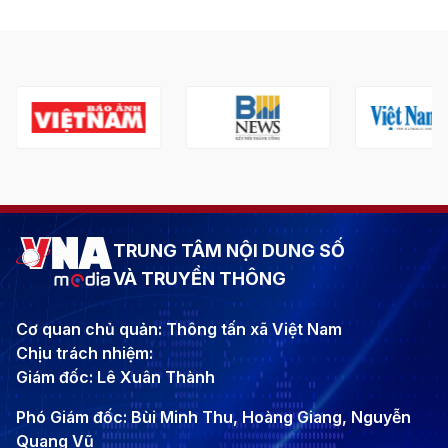
TRUNG TÂM NỘI DUNG SỐ
VÀ TRUYỀN THÔNG
Cơ quan chủ quản: Thông tấn xã Việt Nam
Chịu trách nhiệm:
Giám đốc: Lê Xuân Thành
Phó Giám đốc: Bùi Minh Thu, Hoàng Giang, Nguyễn
Quang Vũ