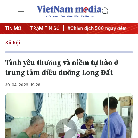
CHUYÊN TRANG THÔNG TIN ĐA PHƯƠNG TIỆN CỦA TTXVN
hị quyết thành hành động
TIN MỚI
TRẠM TIN SỐ
#Chiến dịch 500 ngày đêm
#Ch
Xã hội
Tình yêu thương và niềm tự hào ở
trung tâm điều dưỡng Long Đất
30-04-2026, 19:28