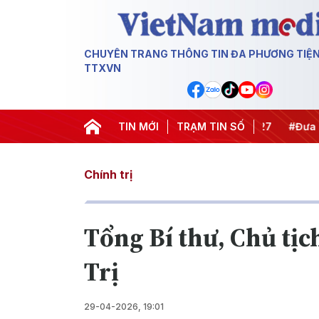
CHUYÊN TRANG THÔNG TIN ĐA PHƯƠNG TIỆ
TTXVN
#Hội nghị Trung ương 3
TIN MỚI
TRẠM TIN SỐ
#APEC 2027
#Đưa Nghị
Chính trị
Tổng Bí thư, Chủ tịc
Trị
29-04-2026, 19:01