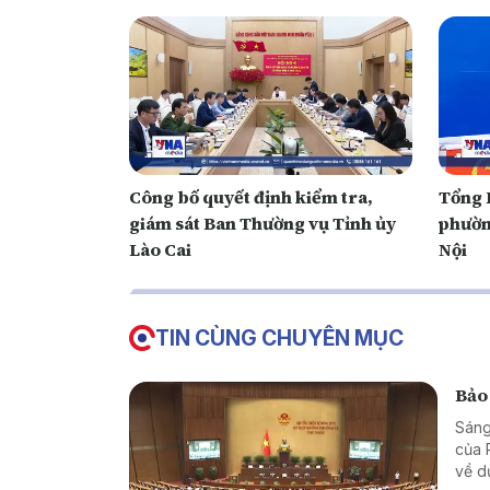
Công bố quyết định kiểm tra,
Tổng B
giám sát Ban Thường vụ Tỉnh ủy
phườn
Lào Cai
Nội
TIN CÙNG CHUYÊN MỤC
Bảo 
Sáng
của 
về d