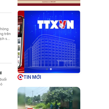
 phòng
ng trên
ịch sử,
 dân
ng
TIN MỚI
buổi
hó