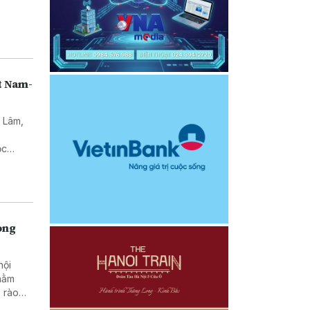
t Nam-
ô Lâm,
ư
ọc
alia về
rong
hội
nhằm
 rào