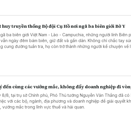
 huy truyền thống Bộ đội Cụ Hồ nơi ngã ba biên giới Bờ Y
ngã ba biên giới Việt Nam - Lào - Campuchia, những người lính Biên
 vẫn ngày đêm bám biên, giữ đất và gần dân. Không chỉ chắc tay sú
g cung đường tuần tra, họ còn trở thành những người kể chuyện về l
ầu nối gắn kết quân dân, góp phần vun đắp thế trận biên phòng toàn
 chắc nơi tuyến đầu Tổ quốc.
lý đến cùng các vướng mắc, không đẩy doanh nghiệp đi vò
 8/8, tại trụ sở Chính phủ, Phó Thủ tướng Nguyễn Văn Thắng đã có 
việc với các bộ, ngành, địa phương và doanh nghiệp để giải quyết k
, vướng mắc trong lĩnh vực thuế và hải quan.