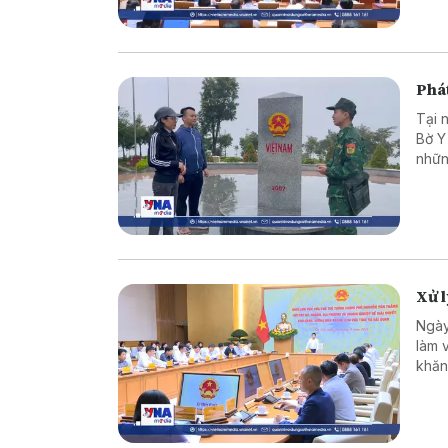
Phát
Tại 
Bờ Y
nhữn
là c
vững
Xử 
Ngày
làm 
khăn