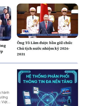
Ông Tô Lâm được bầu giữ chức
òng
Chủ tịch nước nhiệm kỳ 2026-
ệp
2031
u hành
rường
 Việt