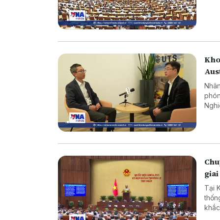
Nam,
Kho
Aus
Nhân
phón
Nghi
Công
nhữn
Chuy
giai
Tại 
thốn
khắc
cản 