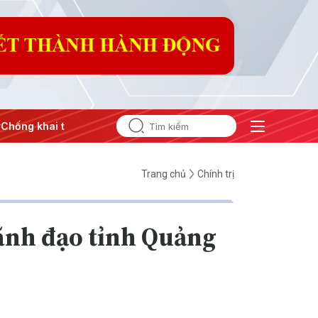
g khai thác IUU
#Căng thẳng Trung Đông
#An ninh năng
Trang chủ
Chính trị
lãnh đạo tỉnh Quảng