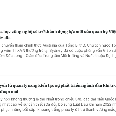
 Luật Phòng, chống rửa tiền và Luật Các tổ chức tín dụng.
a học công nghệ sẽ trở thành động lực mới của quan hệ Việ
tralia
 chuyến thăm chính thức Australia của Tổng Bí thư, Chủ tịch nước T
g viên TTXVN thường trú tại Sydney đã có cuộc phỏng vấn Giáo s
êm Đức Long - Giám đốc Trung tâm Môi trường và Nước thuộc Đại h
 nghệ Sydney, Chủ tịch Hội Trí thức và Chuyên gia Việt Nam tại Austr
g kỳ vọng và định hướng hợp tác chiến lược giữa hai quốc gia.
ển từ quản lý sang kiến tạo sự phát triển ngành dầu khí t
 đoạn mới
Kỳ họp không thường lệ thứ Nhất trong chiều 8/8, các đại biểu Quốc 
g nhất cao về sự cần thiết sửa đổi, bổ sung Luật Dầu khí năm 2022 
 phục những bất cập, khoảng trống pháp lý đã trở thành vướng mắc,
đối với hoạt động dầu khí.