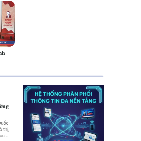
nh
ường
Quốc
 thị;
tục