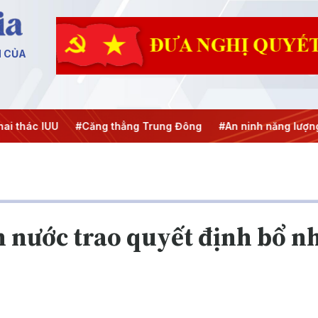
N CỦA
 thác IUU
#Căng thẳng Trung Đông
#An ninh năng lượng
h nước trao quyết định bổ nh