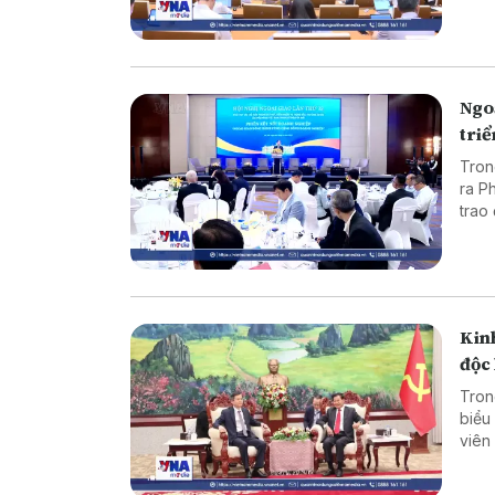
hành
dự á
Viễn
Quốc 
Ngo
tri
Tron
ra P
trao
ngoạ
Kinh
độc 
Tron
biểu
viên
đoàn
Thon