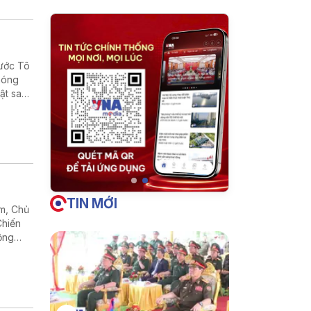
nước Tô
phóng
ật sau
, cũng
TIN MỚI
am, Chủ
Chiến
rộng