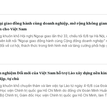
 chính, điều kiện kinh doanh trong lĩnh vực nông nghiệp và môi trườn
n Luật sửa đổi, bổ sung một số điều của Luật Tần số vô tuyến điện, L
 thông, Luật Giao dịch điện tử và Luật Chuyển giao công nghệ. Sau đ
hội thảo luận tại tổ.
ại giao đồng hành cùng doanh nghiệp, mở rộng không gian
ển cho Việt Nam
g khuôn khổ Hội nghị Ngoại giao lần thứ 33, chiều tối 6/8 tại Hà Nội,
hiên kết nối “Ngoại giao đồng hành cùng Cộng đồng doanh nghiệp”
 đổi về cơ hội, thách thức trong tình hình mới và tăng cường phối hợp
i giao với doanh nghiệp phục vụ phát triển đất nước.
 nghiệm Đổi mới của Việt Nam hỗ trợ Lào xây dựng nền kin
lập, tự chủ
g khuôn khổ chuyến thăm và làm việc tại Lào từ ngày 4-6/8 của Đoà
 Học viện Chính trị quốc gia Hồ Chí Minh do đồng chí Đoàn Minh Huấ
 Bộ Chính trị, Giám đốc Học viện Chính trị quốc gia Hồ Chí Minh, làm 
, ngày 06/8, Đoàn đã đến chào xã giao Tổng Bí thư, Chủ tịch nước 
gloun Sisoulith và Thủ tướng Chính phủ Lào Sonexay Siphandone.