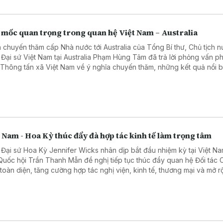
 mốc quan trọng trong quan hệ Việt Nam – Australia
 chuyến thăm cấp Nhà nước tới Australia của Tổng Bí thư, Chủ tịch 
 Đại sứ Việt Nam tại Australia Phạm Hùng Tâm đã trả lời phỏng vấn 
 Thông tấn xã Việt Nam về ý nghĩa chuyến thăm, những kết quả nổi b
hai năm hai nước nâng cấp quan hệ lên Đối tác Chiến lược Toàn diện
ác lĩnh vực có thể tạo đột phá trong thời gian tới.
 Nam - Hoa Kỳ thúc đẩy đà hợp tác kinh tế làm trọng tâm
 Đại sứ Hoa Kỳ Jennifer Wicks nhân dịp bắt đầu nhiệm kỳ tại Việt N
 Quốc hội Trần Thanh Mẫn đề nghị tiếp tục thúc đẩy quan hệ Đối tác 
 toàn diện, tăng cường hợp tác nghị viện, kinh tế, thương mại và mở 
tác trong các lĩnh vực công nghệ cao, chuyển đổi số, năng lượng.