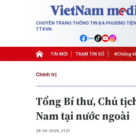
CHUYÊN TRANG THÔNG TIN ĐA PHƯƠNG TIỆ
TTXVN
 thành hành động
#Chiến dịch 500 ngày đêm
TIN MỚI
TRẠM TIN SỐ
#Chống khai
Chính trị
Tổng Bí thư, Chủ tịc
Nam tại nước ngoài
28-04-2026, 21:31