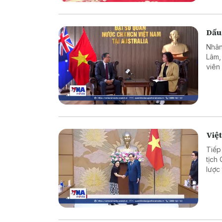
Dấu
Nhân
Lâm,
viên
hơn 
như c
Việt
Tiếp
tịch
lược
hợp 