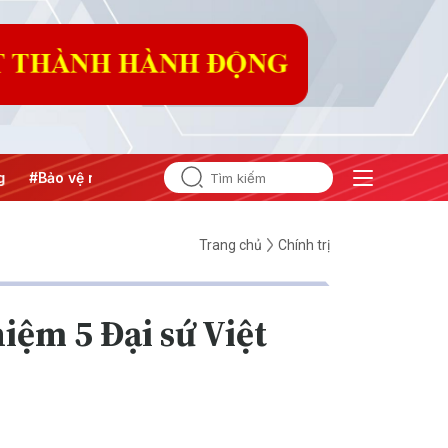
#Bảo vệ nền tảng tư tưởng của Đảng
#Hội nghị Trung ương 
Trang chủ
Chính trị
iệm 5 Đại sứ Việt