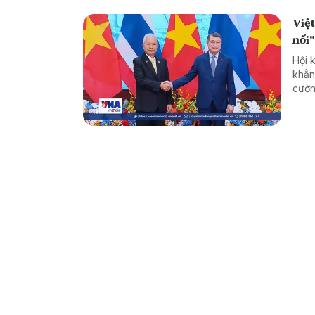
Việt
nối
Hội 
khẳn
cườn
song