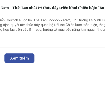
 Nam – Thái Lan nhất trí thúc đẩy triển khai Chiến lược "Ba
"
kiến Chủ tịch Quốc hội Thái Lan Sophon Zaram, Thủ tướng Lê Minh 
g định quyết tâm thúc đẩy quan hệ Đối tác Chiến lược toàn diện, tăn
g hợp tác trên các lĩnh vực, hướng tới mục tiêu nâng kim ngạch thươ
 phương lên 25 tỷ USD và mở rộng kết nối giữa hai nước.
Xem thêm