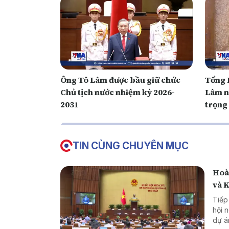
Ông Tô Lâm được bầu giữ chức
Tổng B
Chủ tịch nước nhiệm kỳ 2026-
Lâm n
2031
trọng
mới
TIN CÙNG CHUYÊN MỤC
Hoàn
và 
Tiếp
hội 
dự á