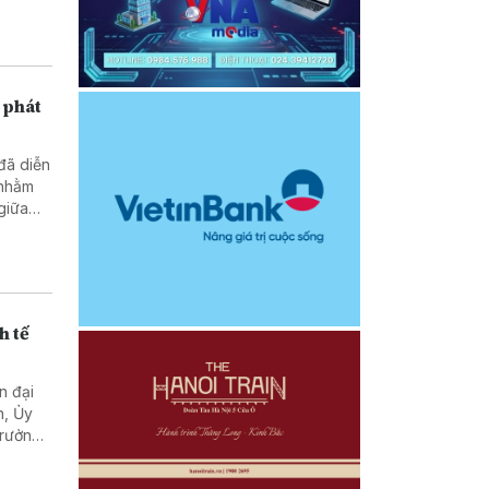
g; và
uật
ó,
 phát
 đã diễn
 nhằm
 giữa
h tế
n đại
n, Ủy
Trưởng
Lào