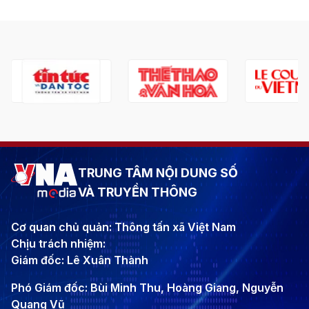
TRUNG TÂM NỘI DUNG SỐ
VÀ TRUYỀN THÔNG
Cơ quan chủ quản: Thông tấn xã Việt Nam
Chịu trách nhiệm:
Giám đốc: Lê Xuân Thành
Phó Giám đốc: Bùi Minh Thu, Hoàng Giang, Nguyễn
Quang Vũ