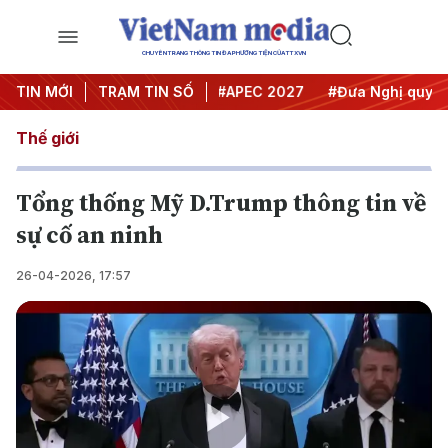
CHUYÊN TRANG THÔNG TIN ĐA PHƯƠNG TIỆN CỦA TTXVN
#Hội nghị Trung ương 3
TIN MỚI
TRẠM TIN SỐ
#APEC 2027
#Đưa Nghị quyết th
Thế giới
Tổng thống Mỹ D.Trump thông tin về
sự cố an ninh
26-04-2026, 17:57