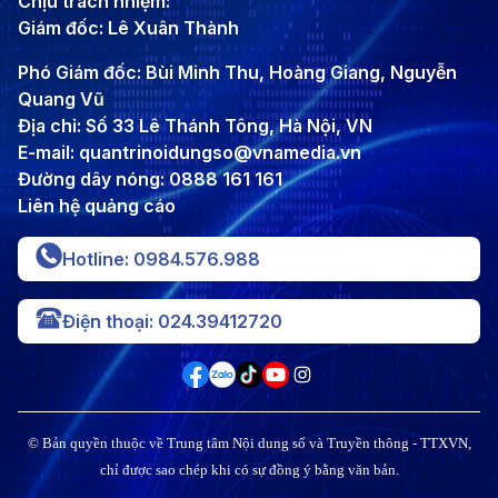
Chịu trách nhiệm:
Giám đốc: Lê Xuân Thành
Phó Giám đốc: Bùi Minh Thu, Hoàng Giang, Nguyễn
Quang Vũ
Địa chỉ: Số 33 Lê Thánh Tông, Hà Nội, VN
E-mail: quantrinoidungso@vnamedia.vn
Đường dây nóng: 0888 161 161
Liên hệ quảng cáo
Hotline: 0984.576.988
Điện thoại: 024.39412720
© Bản quyền thuộc về Trung tâm Nội dung số và Truyền thông - TTXVN,
chỉ được sao chép khi có sự đồng ý bằng văn bản.