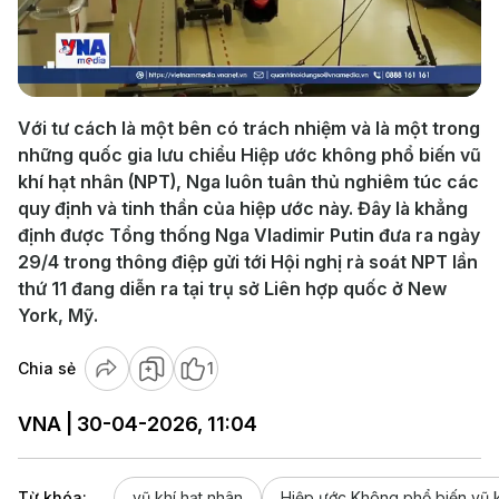
Play
Video
Với tư cách là một bên có trách nhiệm và là một trong
những quốc gia lưu chiểu Hiệp ước không phổ biến vũ
khí hạt nhân (NPT), Nga luôn tuân thủ nghiêm túc các
quy định và tinh thần của hiệp ước này. Đây là khẳng
định được Tổng thống Nga Vladimir Putin đưa ra ngày
29/4 trong thông điệp gửi tới Hội nghị rà soát NPT lần
thứ 11 đang diễn ra tại trụ sở Liên hợp quốc ở New
York, Mỹ.
Chia sẻ
1
VNA | 30-04-2026, 11:04
Từ khóa:
vũ khí hạt nhân
Hiệp ước Không phổ biến vũ k