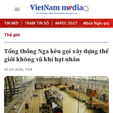
CHUYÊN TRANG THÔNG TIN ĐA PHƯƠNG TIỆN CỦA TTXVN
TIN MỚI
#Hội nghị Trung ương 3
TRẠM TIN SỐ
#APEC 2027
#Đưa Nghị quyết 
Thế giới
Tổng thống Nga kêu gọi xây dựng thế
giới không vũ khí hạt nhân
30-04-2026, 11:04