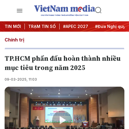
CHUYÊN TRANG THÔNG TIN ĐA PHƯƠNG TIỆN CỦA TTXVN
#Hội nghị Trung ương 3
TIN MỚI
TRẠM TIN SỐ
#APEC 2027
#Đưa Nghị quyết t
Chính trị
TP.HCM phấn đấu hoàn thành nhiều
mục tiêu trong năm 2025
09-03-2025, 11:03