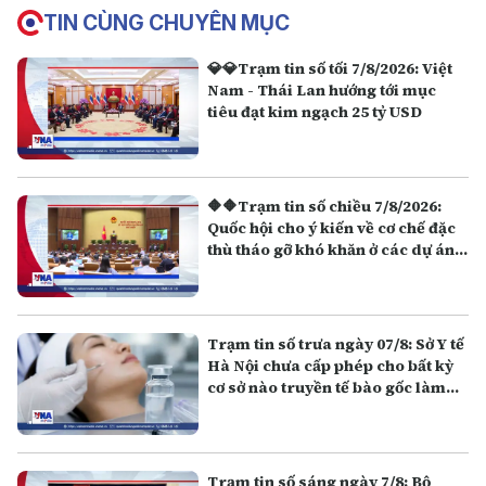
TIN CÙNG CHUYÊN MỤC
💎💎Trạm tin số tối 7/8/2026: Việt
Nam - Thái Lan hướng tới mục
tiêu đạt kim ngạch 25 tỷ USD
🔶🔶Trạm tin số chiều 7/8/2026:
Quốc hội cho ý kiến về cơ chế đặc
thù tháo gỡ khó khăn ở các dự án,
công trình APEC 2027
Trạm tin số trưa ngày 07/8: Sở Y tế
Hà Nội chưa cấp phép cho bất kỳ
cơ sở nào truyền tế bào gốc làm
đẹp
Trạm tin số sáng ngày 7/8: Bộ