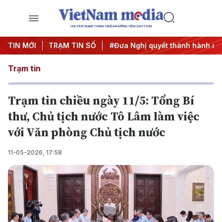
CHUYÊN TRANG THÔNG TIN ĐA PHƯƠNG TIỆN CỦA TTXVN
Trung ương 3
TIN MỚI
TRẠM TIN SỐ
#APEC 2027
#Đưa Nghị quyết thành hành độ
Trạm tin
Trạm tin chiều ngày 11/5: Tổng Bí
thư, Chủ tịch nước Tô Lâm làm việc
với Văn phòng Chủ tịch nước
11-05-2026, 17:58