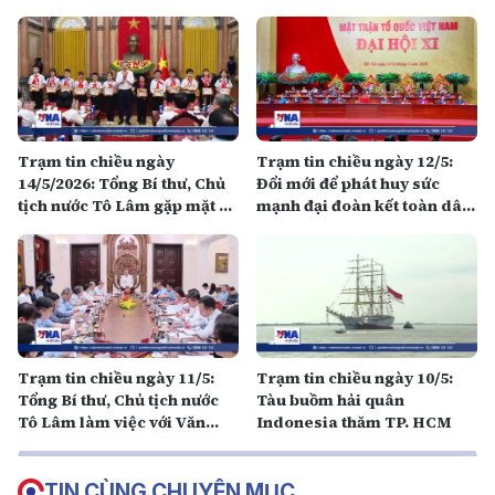
Trạm tin chiều ngày
Trạm tin chiều ngày 12/5:
14/5/2026: Tổng Bí thư, Chủ
Đổi mới để phát huy sức
tịch nước Tô Lâm gặp mặt 85
mạnh đại đoàn kết toàn dân
đội viên tiêu biểu toàn quốc
tộc
Trạm tin chiều ngày 11/5:
Trạm tin chiều ngày 10/5:
Tổng Bí thư, Chủ tịch nước
Tàu buồm hải quân
Tô Lâm làm việc với Văn
Indonesia thăm TP. HCM
phòng Chủ tịch nước
TIN CÙNG CHUYÊN MỤC