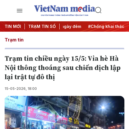
CHUYÊN TRANG THÔNG TIN ĐA PHƯƠNG TIỆN CỦA TTXVN
động
TIN MỚI
#Chiến dịch 500 ngày đêm
TRẠM TIN SỐ
#Chống khai thác IUU
Trạm tin
Trạm tin chiều ngày 15/5: Vỉa hè Hà
Nội thông thoáng sau chiến dịch lập
lại trật tự đô thị
15-05-2026, 18:00