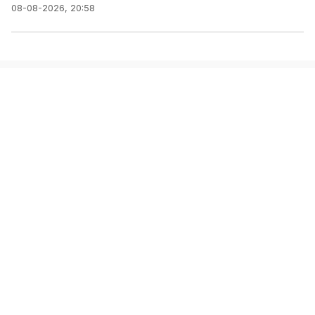
08-08-2026, 20:58
TRUNG TÂM NỘI DUNG SỐ
VÀ TRUYỀN THÔNG
Cơ quan chủ quản: Thông tấn xã Việt Nam
Chịu trách nhiệm:
Giám đốc: Lê Xuân Thành