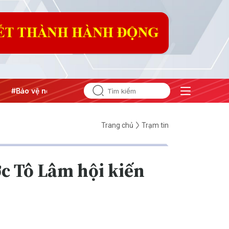
ệ nền tảng tư tưởng của Đảng
#Hội nghị Trung ương 3
Trang chủ
Trạm tin
ớc Tô Lâm hội kiến