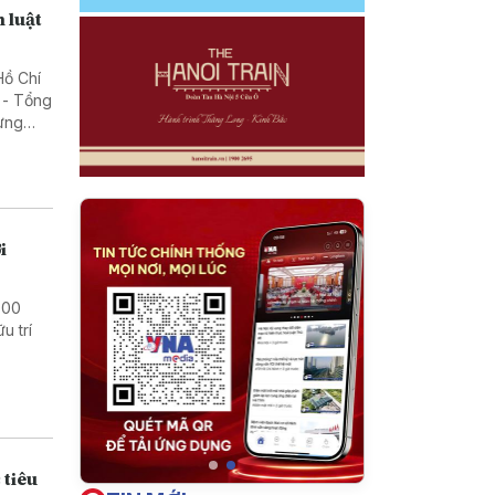
n luật
Hồ Chí
 - Tổng
rừng
i
000
u trí
 tiêu