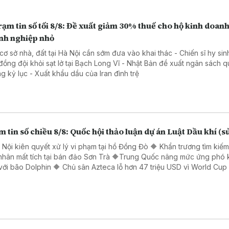
ạm tin số tối 8/8: Đề xuất giảm 30% thuế cho hộ kinh doanh
nh nghiệp nhỏ
 cơ sở nhà, đất tại Hà Nội cần sớm đưa vào khai thác - Chiến sĩ hy sin
đồng đội khỏi sạt lở tại Bạch Long Vĩ - Nhật Bản đề xuất ngân sách 
g kỷ lục - Xuất khẩu dầu của Iran đình trệ
 tin số chiều 8/8: Quốc hội thảo luận dự án Luật Dầu khí (s
 Nội kiên quyết xử lý vi phạm tại hồ Đồng Đò 🔶 Khẩn trương tìm kiế
nhân mất tích tại bán đảo Sơn Trà 🔶Trung Quốc nâng mức ứng phó 
với bão Dolphin 🔶 Chủ sân Azteca lỗ hơn 47 triệu USD vì World Cup