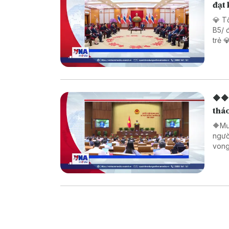
đạt
💎 T
B5/ đầu tiên 💎 Bảo mẫu tại
trẻ 
đườn
🔶🔶
tháo
🔶Mư
ngườ
vong
thườ