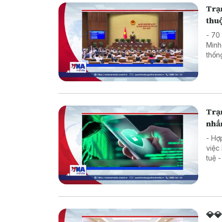
Trạm
thuộ
- 70
Minh
thốn
phạt
Trạ
nhắm
- Hợ
việc
tuệ 
💎💎