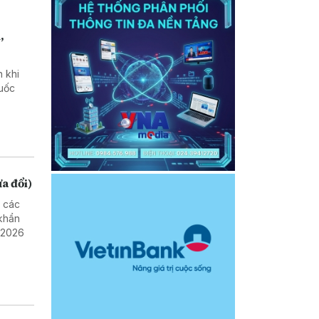
,
h khi
quốc
ửa đổi)
m các
khẩn
 2026