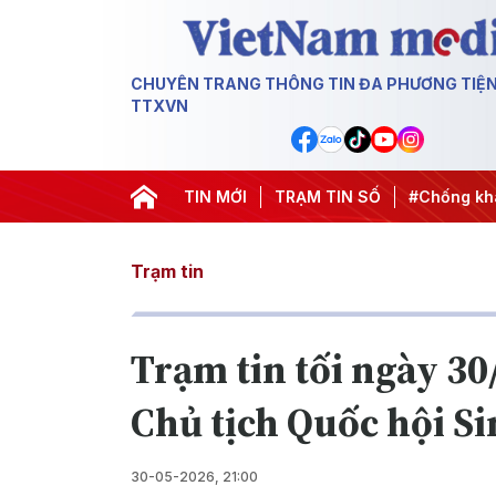
CHUYÊN TRANG THÔNG TIN ĐA PHƯƠNG TIỆ
TTXVN
ành động
#Chiến dịch 500 ngày đêm
TIN MỚI
TRẠM TIN SỐ
#Chống khai thác IU
Trạm tin
Trạm tin tối ngày 3
Chủ tịch Quốc hội S
30-05-2026, 21:00