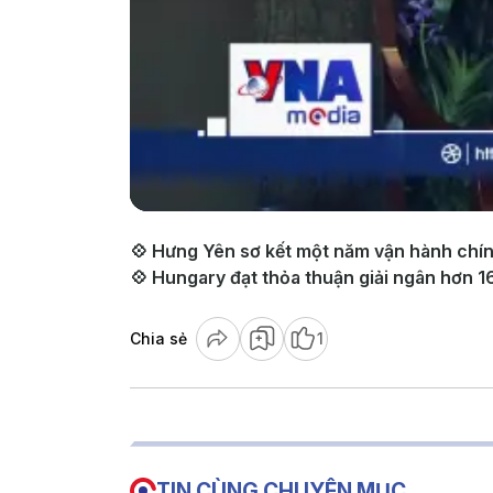
💠 Hưng Yên sơ kết một năm vận hành chính
💠 Hungary đạt thỏa thuận giải ngân hơn 16 
Chia sẻ
1
TIN CÙNG CHUYÊN MỤC