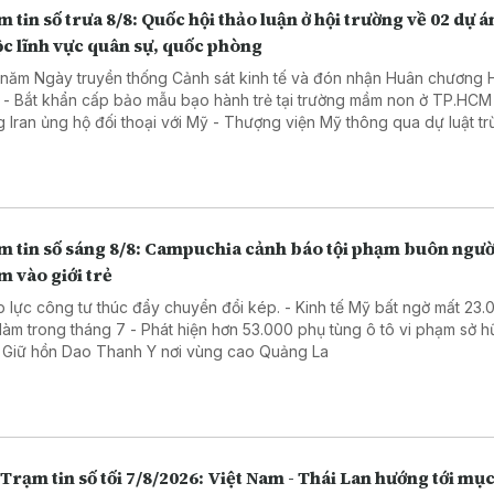
 tin số trưa 8/8: Quốc hội thảo luận ở hội trường về 02 dự á
c lĩnh vực quân sự, quốc phòng
 năm Ngày truyền thống Cảnh sát kinh tế và đón nhận Huân chương 
 - Bắt khẩn cấp bảo mẫu bạo hành trẻ tại trường mầm non ở TP.HCM
g Iran ủng hộ đối thoại với Mỹ - Thượng viện Mỹ thông qua dự luật t
 Nga
m tin số sáng 8/8: Campuchia cảnh báo tội phạm buôn ngườ
 vào giới trẻ
p lực công tư thúc đẩy chuyển đổi kép. - Kinh tế Mỹ bất ngờ mất 23.
 làm trong tháng 7 - Phát hiện hơn 53.000 phụ tùng ô tô vi phạm sở hữ
- Giữ hồn Dao Thanh Y nơi vùng cao Quảng La
Trạm tin số tối 7/8/2026: Việt Nam - Thái Lan hướng tới mục