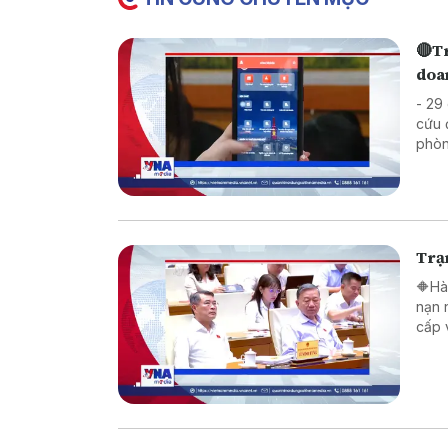
🔴Tr
doa
- 29
cứu 
phòn
Trạm
🔶Hà
nạn 
cấp 