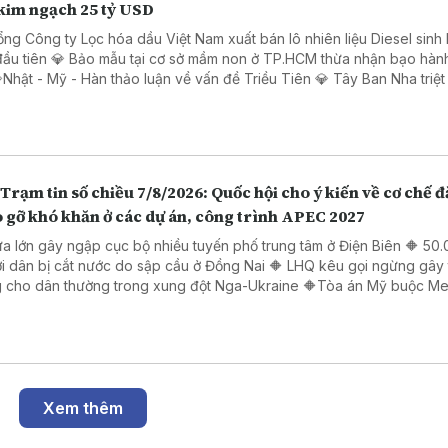
 kim ngạch 25 tỷ USD
ổng Công ty Lọc hóa dầu Việt Nam xuất bán lô nhiên liệu Diesel sinh
 cơ sở mầm non ở TP.HCM thừa nhận bạo hành hai
💎Nhật - Mỹ - Hàn thảo luận về vấn đề Triều Tiên 💎 Tây Ban Nha triệt
g dây buôn người di cư xuyên Địa Trung Hải
Trạm tin số chiều 7/8/2026: Quốc hội cho ý kiến về cơ chế đ
 gỡ khó khăn ở các dự án, công trình APEC 2027
a lớn gây ngập cục bộ nhiều tuyến phố trung tâm ở Điện Biên 🔶 50
i dân bị cắt nước do sập cầu ở Đồng Nai 🔶 LHQ kêu gọi ngừng gây
 cho dân thường trong xung đột Nga-Ukraine 🔶Tòa án Mỹ buộc Me
ng gần 600 triệu USD
Xem thêm