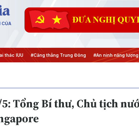
N CỦA
U
#Căng thẳng Trung Đông
#An ninh năng lượng
#Bảo v
0/5: Tổng Bí thư, Chủ tịch nư
ingapore