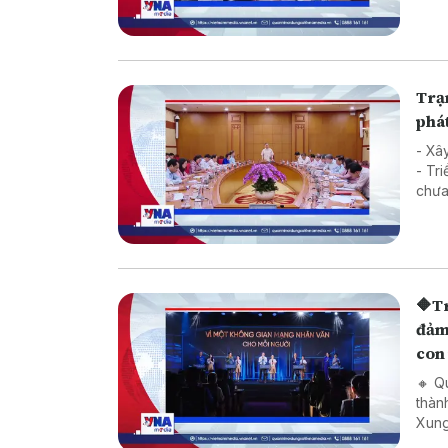
Hàn
Trạm
phát
- Xâ
- Triển
🔶Trạm ti
đảm 
con
🔸 Q
thàn
Xung
triệ