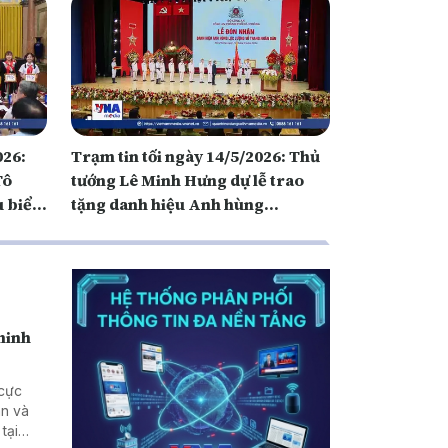
026:
Trạm tin tối ngày 14/5/2026: Thủ
Tô
tướng Lê Minh Hưng dự lễ trao
u biểu
tặng danh hiệu Anh hùng
LLVTND cho Công an TP Hải
Phòng
 ninh
 cực
an và
tại