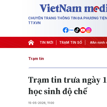
CHUYÊN TRANG THÔNG TIN ĐA PHƯƠNG TIỆ
TTXVN
 khai thác IUU
#Căng thẳng Trung Đông
TIN MỚI
TRẠM TIN SỐ
#An ninh năng l
Trạm tin
Trạm tin trưa ngày 1
học sinh độ chế
15-05-2026, 11:00