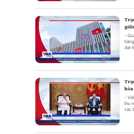
Trạm
giữa
- Qu
hàng
đạt 
kinh
Trạm
hòa 
- Vi
thu 
các 
đàm 