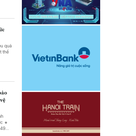
ức
ệu quả
 vệ
nh
ớc 🔸
 49