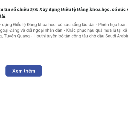
 tin số chiều 5/8: Xây dựng Điều lệ Đảng khoa học, có sức
dài
y dựng Điều lệ Đảng khoa học, có sức sống lâu dài - Phiên họp toàn 
ngoại Đảng và đối ngoại nhân dân - Khắc phục hậu quả mưa lũ tại x
g, Tuyên Quang - Houthi tuyên bố tấn công tàu chở dầu Saudi Arabia
 Đỏ - Hàn Quốc nhấn mạnh duy trì hòa bình trên bán đảo Triều Tiên
Xem thêm