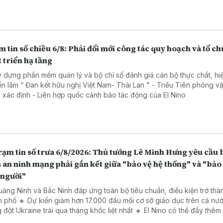
 Quốc
 tin số chiều 6/8: Phải đổi mới công tác quy hoạch và tổ ch
 triển hạ tầng
y dựng phần mềm quản lý và bộ chỉ số đánh giá cán bộ thực chất, hi
 lãm “ Đan kết hữu nghị Việt Nam- Thái Lan " - Triều Tiên phóng vật thể
chưa xác định - Liên hợp quốc cảnh báo tác động của El Nino
n số trưa 6/8/2026: Thủ tướng Lê Minh Hưng yêu cầu bảo
an ninh mạng phải gắn kết giữa "bảo vệ hệ thống" và "bảo
 người"
uảng Ninh và Bắc Ninh đáp ứng toàn bộ tiêu chuẩn, điều kiện trở thà
h phố 🔸 Dự kiến giảm hơn 17.000 đầu mối cơ sở giáo dục trên cả nư
 đột Ukraine trải qua tháng khốc liệt nhất 🔸 El Nino có thể đẩy thêm
u người vào cảnh thiếu lương thực cấp tính