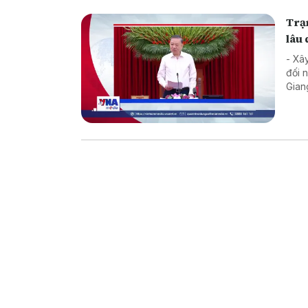
Trạm
lâu 
- Xâ
đối 
Gian
Biển