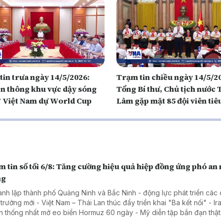
tin trưa ngày 14/5/2026:
Trạm tin chiều ngày 14/5/2
n thông khu vực dậy sóng
Tổng Bí thư, Chủ tịch nước 
7 Việt Nam dự World Cup
Lâm gặp mặt 85 đội viên tiê
toàn quốc
 tin số tối 6/8: Tăng cường hiệu quả hiệp đồng ứng phó an
ng
ành lập thành phố Quảng Ninh và Bắc Ninh - động lực phát triển các
 trưởng mới - Việt Nam – Thái Lan thúc đẩy triển khai "Ba kết nối" - Ir
 thống nhất mở eo biển Hormuz 60 ngày - Mỹ diễn tập bắn đạn thật 