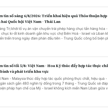
 tin số sáng 6/8/2026: Triển khai hiệu quả Thỏa thuận hợp
 hai Quốc hội Việt Nam - Thái Lan
ảng Trị khởi tố vụ án vận chuyển trái phép hàng chục tấn hàng hóa 
 chục ki-ốt kinh doanh gần khu vực chợ Biên Hoà - Israel và Liban 
tiến triển trong ngày đàm phán đầu tiên - Trung Quốc công bố biện 
 tế đáp trả Mỹ
 tin số tối 5/8: Việt Nam - Hoa Kỳ thúc đẩy hợp tác thực chấ
bình và phát triển khu vực
ệt Nam - Malaysia thúc đẩy hợp tác quốc phòng thực chất, hiệu quả -
ngân sách gần 480 nghìn tỷ đồng trong 7 tháng - Trung Quốc sẽ đáp
biện pháp hạn chế của Mỹ - Israel không kích miền Nam Liban giữa 
phán mới