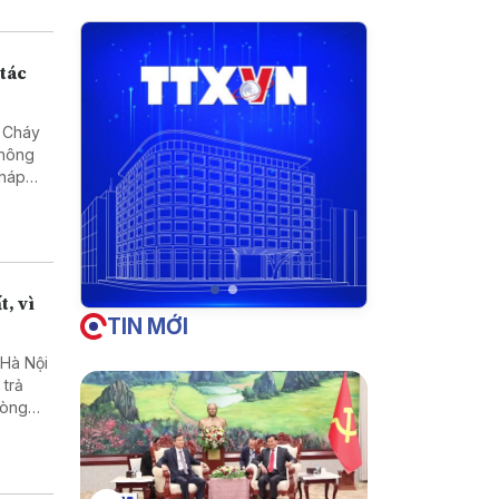
 tác
- Cháy
không
pháp
t, vì
TIN MỚI
 Hà Nội
 trả
vòng