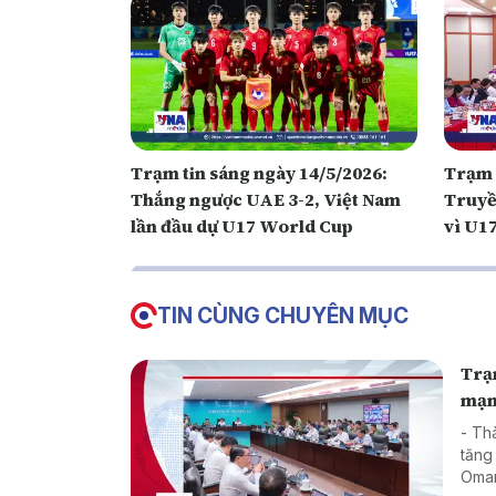
Trạm tin sáng ngày 14/5/2026:
Trạm 
Thắng ngược UAE 3-2, Việt Nam
Truyề
lần đầu dự U17 World Cup
vì U1
TIN CÙNG CHUYÊN MỤC
Trạm
mạ
- Th
tăng
Oman