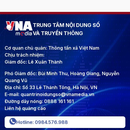
TRUNG TÂM NỘI DUNG SỐ
VÀ TRUYỀN THÔNG
Cơ quan chủ quản: Thông tấn xã Việt Nam
Chịu trách nhiệm:
Giám đốc: Lê Xuân Thành
Phó Giám đốc: Bùi Minh Thu, Hoàng Giang, Nguyễn
Quang Vũ
Địa chỉ: Số 33 Lê Thánh Tông, Hà Nội, VN
E-mail: quantrinoidungso@vnamedia.vn
Đường dây nóng: 0888 161 161
Liên hệ quảng cáo
Hotline: 0984.576.988