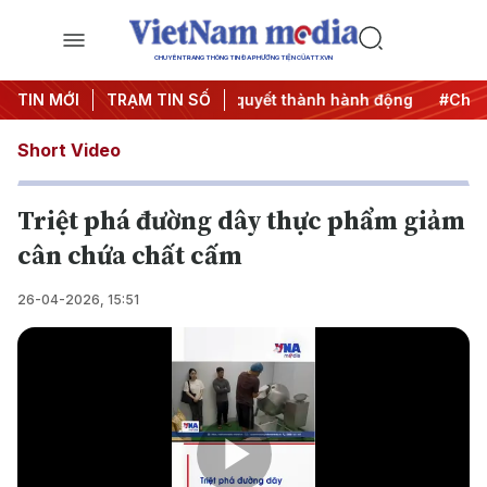
CHUYÊN TRANG THÔNG TIN ĐA PHƯƠNG TIỆN CỦA TTXVN
C 2027
TIN MỚI
#Đưa Nghị quyết thành hành động
TRẠM TIN SỐ
#Chiến dịch 5
Short Video
Triệt phá đường dây thực phẩm giảm
cân chứa chất cấm
26-04-2026, 15:51