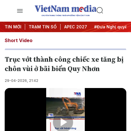
CHUYÊN TRANG THÔNG TIN ĐA PHƯƠNG TIỆN CỦA TTXVN
#Hội nghị Trung ương 3
TIN MỚI
TRẠM TIN SỐ
#APEC 2027
#Đưa Nghị quyết thà
Short Video
Trục vớt thành công chiếc xe tăng bị
chôn vùi ở bãi biển Quy Nhơn
29-04-2026, 21:42