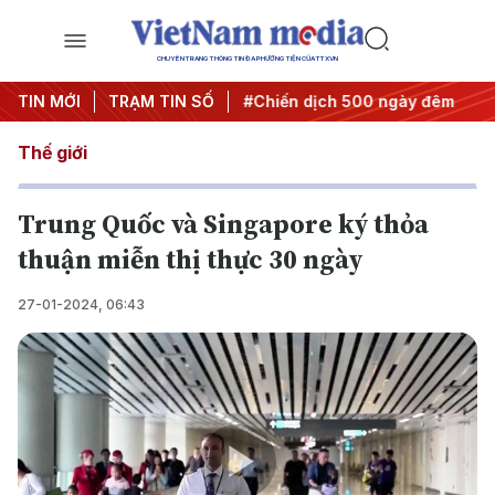
CHUYÊN TRANG THÔNG TIN ĐA PHƯƠNG TIỆN CỦA TTXVN
ghị quyết thành hành động
TIN MỚI
TRẠM TIN SỐ
#Chiến dịch 500 ngày đêm
#C
Thế giới
Trung Quốc và Singapore ký thỏa
thuận miễn thị thực 30 ngày
27-01-2024, 06:43